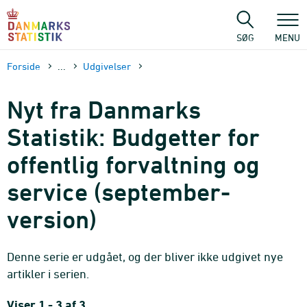
Gå
til
sidens
SØG
MENU
indhold
Forside
...
Udgivelser
Nyt fra Danmarks
Statistik: Budgetter for
offentlig forvaltning og
service (september-
version)
Denne serie er udgået, og der bliver ikke udgivet nye
artikler i serien.
Viser 1 - 3 af 3