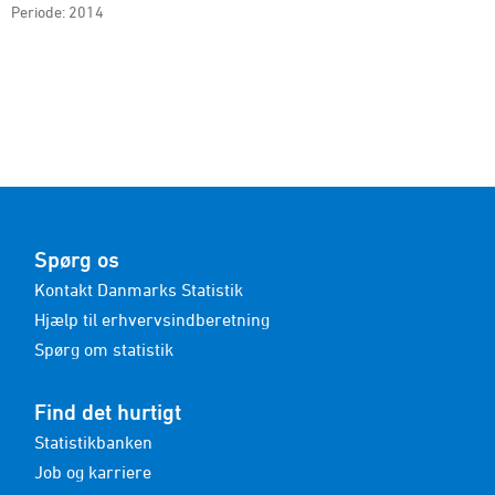
nu budgetteret med et underskud på 38,4 mia. kr. i
Periode: 2014
løbend ...
Spørg os
Kontakt Danmarks Statistik
Hjælp til erhvervsindberetning
Spørg om statistik
Find det hurtigt
Statistikbanken
Job og karriere