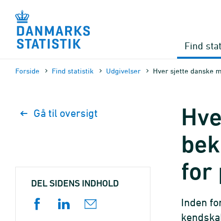
Gå
til
sidens
indhold
Find stat
Forside
Find statistik
Udgivelser
Hver sjette danske m
Hve
Gå til oversigt
bek
for
DEL SIDENS INDHOLD
Inden fo
kendskab