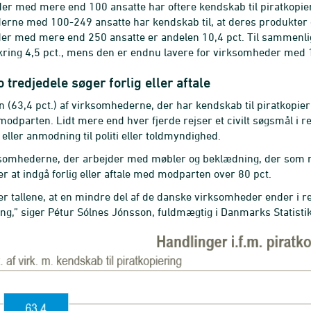
r med mere end 100 ansatte har oftere kendskab til piratkopier
rne med 100-249 ansatte har kendskab til, at deres produkter er
er med mere end 250 ansatte er andelen 10,4 pct. Til sammenl
ring 4,5 pct., mens den er endnu lavere for virksomheder med 
 tredjedele søger forlig eller aftale
n (63,4 pct.) af virksomhederne, der har kendskab til piratkopier
modparten. Lidt mere end hver fjerde rejser et civilt søgsmål i
eller anmodning til politi eller toldmyndighed.
somhederne, der arbejder med møbler og beklædning, der som næ
r at indgå forlig eller aftale med modparten over 80 pct.
er tallene, at en mindre del af de danske virksomheder ender i r
ing,” siger Pétur Sólnes Jónsson, fuldmægtig i Danmarks Statistik