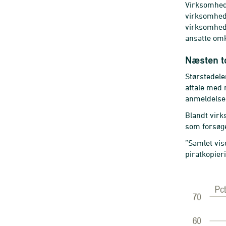
Virksomhede
virksomhede
virksomhed
ansatte omk
Næsten to
Størstedele
aftale med 
anmeldelse 
Blandt virk
som forsøge
”Samlet vis
piratkopier