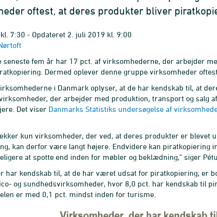
eder oftest, at deres produkter bliver piratkopie
 kl. 7:30 - Opdateret 2. juli 2019 kl. 9:00
ørtoft
e seneste fem år har 17 pct. af virksomhederne, der arbejder med
iratkopiering. Dermed oplever denne gruppe virksomheder oftest,
 virksomhederne i Danmark oplyser, at de har kendskab til, at de
 virksomheder, der arbejder med produktion, transport og salg a
ere. Det viser
Danmarks Statistiks undersøgelse af virksomhede
kker kun virksomheder, der ved, at deres produkter er blevet ulo
ing, kan derfor være langt højere. Endvidere kan piratkopiering i
ligere at spotte end inden for møbler og beklædning,” siger Pét
r har kendskab til, at de har været udsat for piratkopiering, er
co- og sundhedsvirksomheder, hvor 8,0 pct. har kendskab til pir
elen er med 0,1 pct. mindst inden for turisme.