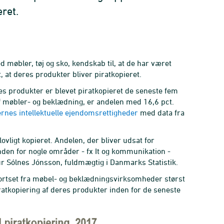
ret.
 møbler, tøj og sko, kendskab til, at de har været
 at deres produkter bliver piratkopieret.
res produkter er blevet piratkopieret de seneste fem
f møbler- og beklædning, er andelen med 16,6 pct.
rnes intellektuelle ejendomsrettigheder
med data fra
vligt kopieret. Andelen, der bliver udsat for
nden for nogle områder - fx It og kommunikation -
ur Sólnes Jónsson, fuldmægtig i Danmarks Statistik.
 bortset fra møbel- og beklædningsvirksomheder størst
atkopiering af deres produkter inden for de seneste