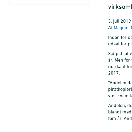
virksomh
3. juli 2019
Af
Magnus N
Inden for d
udsat for p
3,4 pct. af
år. Men for
markant høj
2017.
”Andelen dæ
piratkopier
være vanske
Andelen, de
blandt medi
fem år. And