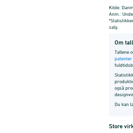
Kilde: Danm
Anm.: Unde
*Statistikk
salg.
Om tal
Tallene 
patenter 
fuldtids
Statisti
produkti
også pro
designvi
Du kan l
Store vir