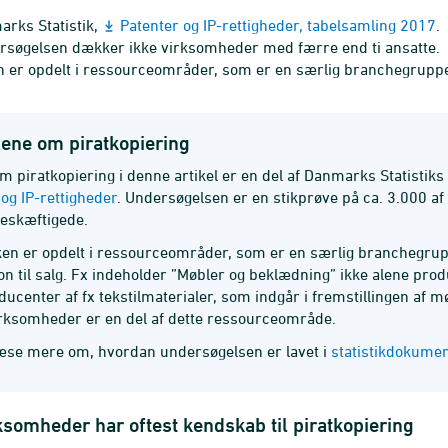
arks Statistik,
Patenter og IP-rettigheder, tabelsamling 2017
.
rsøgelsen dækker ikke virksomheder med færre end ti ansatte.
en er opdelt i ressourceområder, som er en særlig branchegruppe
lene om piratkopiering
om piratkopiering i denne artikel er en del af Danmarks Statist
og IP-rettigheder
. Undersøgelsen er en stikprøve på ca. 3.000
beskæftigede.
kken er opdelt i ressourceområder, som er en særlig branchegru
on til salg. Fx indeholder ”Møbler og beklædning” ikke alene pr
ducenter af fx tekstilmaterialer, som indgår i fremstillingen af 
rksomheder er en del af dette ressourceområde.
æse mere om, hvordan undersøgelsen er lavet i
statistikdokume
ksomheder har oftest kendskab til piratkopiering