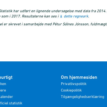
atistik har udført en lignende undersøgelse med data fra 2014. 
som i 2017. Resultaterne kan ses i
dette regneark
.
el er skrevet i samarbejde med Pétur Sólnes Jónsson, fuldmægti
hurtigt
Om hjemmesiden
nken
Privatlivspolitik
iere
Cookiepolitik
kalender
Tilgængelighedserklæring
ficiel statistik