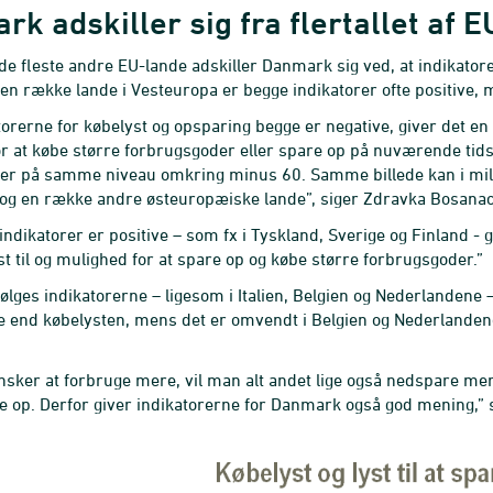
k adskiller sig fra flertallet af 
l de fleste andre EU-lande adskiller Danmark sig ved, at indikatorer
 en række lande i Vesteuropa er begge indikatorer ofte positive, 
orerne for købelyst og opsparing begge er negative, giver det en i
r at købe større forbrugsgoder eller spare op på nuværende ti
 er på samme niveau omkring minus 60. Samme billede kan i mild
 en række andre østeuropæiske lande”, siger Zdravka Bosanac, 
indikatorer er positive – som fx i Tyskland, Sverige og Finland - 
st til og mulighed for at spare op og købe større forbrugsgoder.”
lges indikatorerne – ligesom i Italien, Belgien og Nederlandene – 
e end købelysten, mens det er omvendt i Belgien og Nederlandene. 
sker at forbruge mere, vil man alt andet lige også nedspare me
 op. Derfor giver indikatorerne for Danmark også god mening,”