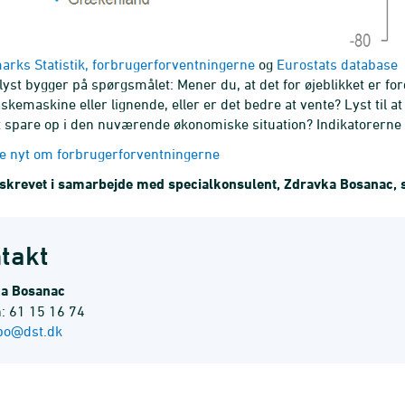
rks Statistik, forbrugerforventningerne
og
Eurostats database
yst bygger på spørgsmålet: Mener du, at det for øjeblikket er fo
askemaskine eller lignende, eller er det bedre at vente? Lyst til 
at spare op i den nuværende økonomiske situation? Indikatorerne 
e nyt om forbrugerforventningerne
r skrevet i samarbejde med specialkonsulent, Zdravka Bosanac,
takt
a Bosanac
n: 61 15 16 74
bo@dst.dk