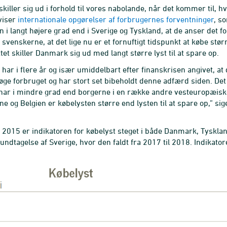
killer sig ud i forhold til vores nabolande, når det kommer til, h
viser
internationale opgørelser af forbrugernes forventninger
, s
n i langt højere grad end i Sverige og Tyskland, at de anser det f
svenskerne, at det lige nu er et fornuftigt tidspunkt at købe stør
et skiller Danmark sig ud med langt større lyst til at spare op.
har i flere år og især umiddelbart efter finanskrisen angivet, at
 øge forbruget og har stort set bibeholdt denne adfærd siden. De
ar i mindre grad end borgerne i en række andre vesteuropæiske la
e og Belgien er købelysten større end lysten til at spare op,” 
l 2015 er indikatoren for købelyst steget i både Danmark, Tyskla
undtagelse af Sverige, hvor den faldt fra 2017 til 2018. Indikator