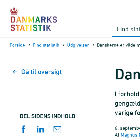
Gå
til
sidens
indhold
Find stat
Forside
Find statistik
Udgivelser
Danskerne er vilde m
Dan
Gå til oversigt
I forhold
gengæld 
varige f
DEL SIDENS INDHOLD
6. septembe
Af
Magnus N