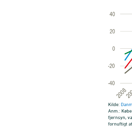
Kilde:
Danma
Anm.: Købel
fjernsyn, v
fornuftigt 