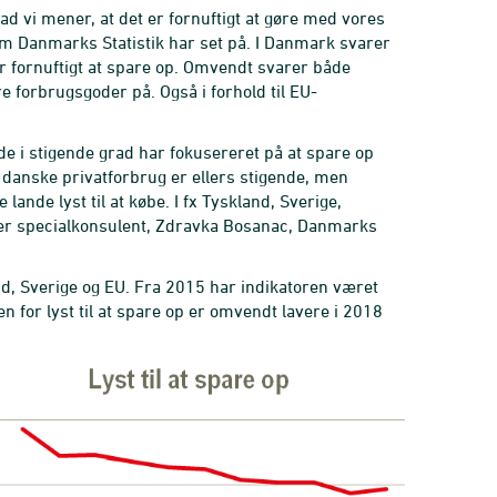
vad vi mener, at det er fornuftigt at gøre med vores
om Danmarks Statistik har set på. I Danmark svarer
or fornuftigt at spare op. Omvendt svarer både
re forbrugsgoder på. Også i forhold til EU-
 de i stigende grad har fokusereret på at spare op
t danske privatforbrug er ellers stigende, men
nde lyst til at købe. I fx Tyskland, Sverige,
siger specialkonsulent, Zdravka Bosanac, Danmarks
nd, Sverige og EU. Fra 2015 har indikatoren været
en for lyst til at spare op er omvendt lavere i 2018