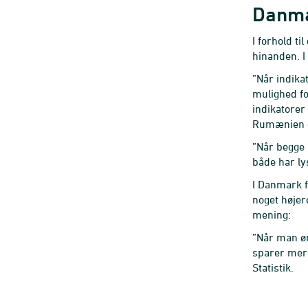
Danmar
I forhold ti
hinanden. I
”Når indikat
mulighed fo
indikatorer
Rumænien og
”Når begge 
både har ly
I Danmark fø
noget højer
mening:
”Når man øn
sparer mere
Statistik.