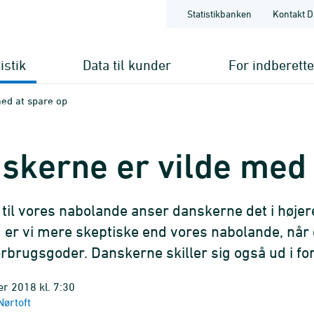
Statistikbanken
Kontakt D
istik
Data til kunder
For indberett
ed at spare op
skerne er vilde med 
 til vores nabolande anser danskerne det i højere
er vi mere skeptiske end vores nabolande, når 
orbrugsgoder. Danskerne skiller sig også ud i forh
r 2018 kl. 7:30
ørtoft