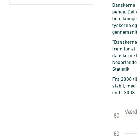
Danskerne s
penge. Det 
befolkninge
tyskerne og 
gennemsnitt
”Danskerne 
frem for at
danskerne h
Nederlanden
Statistik.
Fra 2008 ti
stabil, med 
end i 2008.