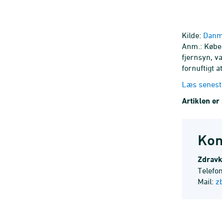
Kilde:
Danma
Anm.: Købel
fjernsyn, v
fornuftigt 
Læs senest
Artiklen e
Kon
Zdravk
Telefo
Mail:
z