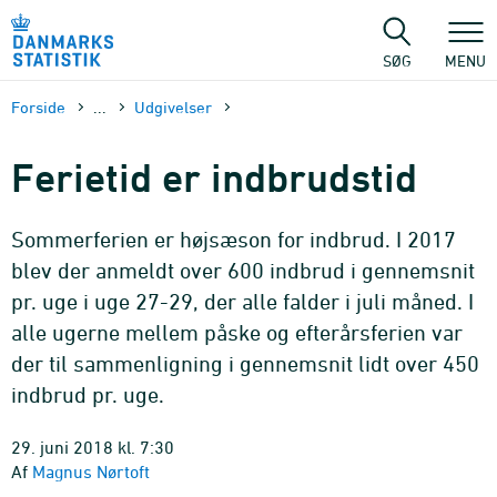
Gå
til
sidens
SØG
MENU
indhold
Forside
...
Udgivelser
Ferietid er indbrudstid
Sommerferien er højsæson for indbrud. I 2017
blev der anmeldt over 600 indbrud i gennemsnit
pr. uge i uge 27-29, der alle falder i juli måned. I
alle ugerne mellem påske og efterårsferien var
der til sammenligning i gennemsnit lidt over 450
indbrud pr. uge.
29. juni 2018 kl. 7:30
Af
Magnus Nørtoft