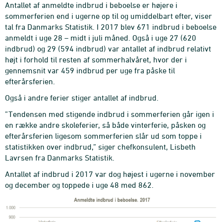
Antallet af anmeldte indbrud i beboelse er højere i
sommerferien end i ugerne op til og umiddelbart efter, viser
tal fra Danmarks Statistik. I 2017 blev 671 indbrud i beboelse
anmeldt i uge 28 – midt i juli måned. Også i uge 27 (620
indbrud) og 29 (594 indbrud) var antallet af indbrud relativt
højt i forhold til resten af sommerhalvåret, hvor der i
gennemsnit var 459 indbrud per uge fra påske til
efterårsferien.
Også i andre ferier stiger antallet af indbrud.
”Tendensen med stigende indbrud i sommerferien går igen i
en række andre skoleferier, så både vinterferie, påsken og
efterårsferien ligesom sommerferien slår ud som toppe i
statistikken over indbrud,” siger chefkonsulent, Lisbeth
Lavrsen fra Danmarks Statistik.
Antallet af indbrud i 2017 var dog højest i ugerne i november
og december og toppede i uge 48 med 862.