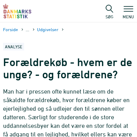
Gå
til
sidens
SØG
MENU
indhold
Forside
...
Udgivelser
ANALYSE
Forældrekøb - hvem er de
unge? - og forældrene?
Man har i pressen ofte kunnet læse om de
såkaldte forældrekøb, hvor forældrene køber en
ejerlejlighed og så udlejer den til sønnen eller
datteren. Særligt for studerende i de store
uddannelsesbyer kan det være en stor fordel at
få adgang til en lejlighed, hvilket ellers kan være