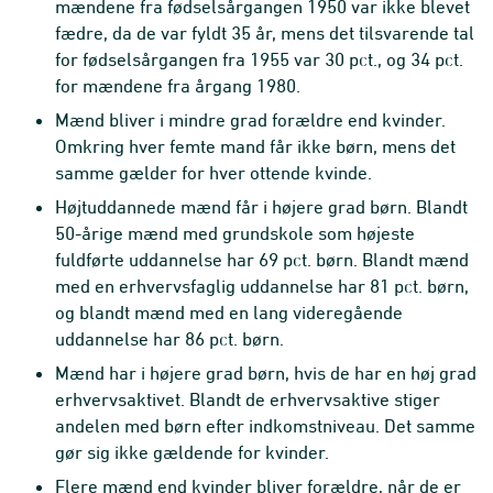
mændene fra fødselsårgangen 1950 var ikke blevet
fædre, da de var fyldt 35 år, mens det tilsvarende tal
for fødselsårgangen fra 1955 var 30 pct., og 34 pct.
for mændene fra årgang 1980.
Mænd bliver i mindre grad forældre end kvinder.
Omkring hver femte mand får ikke børn, mens det
samme gælder for hver ottende kvinde.
Højtuddannede mænd får i højere grad børn. Blandt
50-årige mænd med grundskole som højeste
fuldførte uddannelse har 69 pct. børn. Blandt mænd
med en erhvervsfaglig uddannelse har 81 pct. børn,
og blandt mænd med en lang videregående
uddannelse har 86 pct. børn.
Mænd har i højere grad børn, hvis de har en høj grad
erhvervsaktivet. Blandt de erhvervsaktive stiger
andelen med børn efter indkomstniveau. Det samme
gør sig ikke gældende for kvinder.
Flere mænd end kvinder bliver forældre, når de er