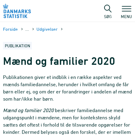
Gå
til
sidens
SØG
MENU
indhold
Forside
...
Udgivelser
PUBLIKATION
Mænd og familier 2020
Publikationen giver et indblik i en række aspekter ved
mænds familiedannelse, herunder i hvilket omfang de får
børn eller ej, og om der er forandringer i andelen af mænd
som har/ikke har børn.
Mænd og familier 2020
beskriver familiedannelse med
udgangspunkt i mændene, men for kontekstens skyld
sættes det oftest i forhold til de tilsvarende opgørelser for
kvinder. Dermed belyses også den forskel, der er imellem