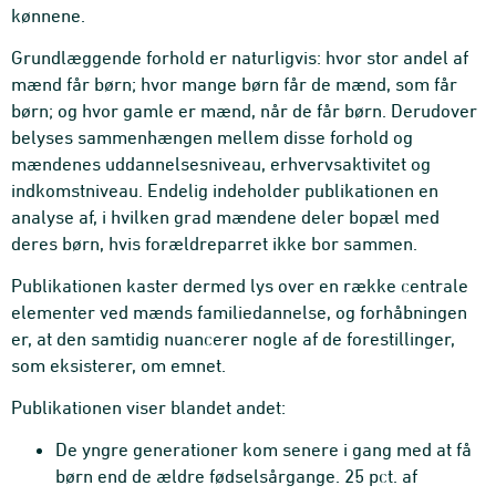
kønnene.
Grundlæggende forhold er naturligvis: hvor stor andel af
mænd får børn; hvor mange børn får de mænd, som får
børn; og hvor gamle er mænd, når de får børn. Derudover
belyses sammenhængen mellem disse forhold og
mændenes uddannelsesniveau, erhvervs­aktivitet og
indkomst­niveau. Endelig indeholder publikationen en
analyse af, i hvilken grad mændene deler bopæl med
deres børn, hvis forældreparret ikke bor sammen.
Publikationen kaster dermed lys over en række centrale
elementer ved mænds familiedannelse, og forhåbningen
er, at den samtidig nuancerer nogle af de fore­stillinger,
som eksisterer, om emnet.
Publikationen viser blandet andet:
De yngre generationer kom senere i gang med at få
børn end de ældre fødselsårgange. 25 pct. af