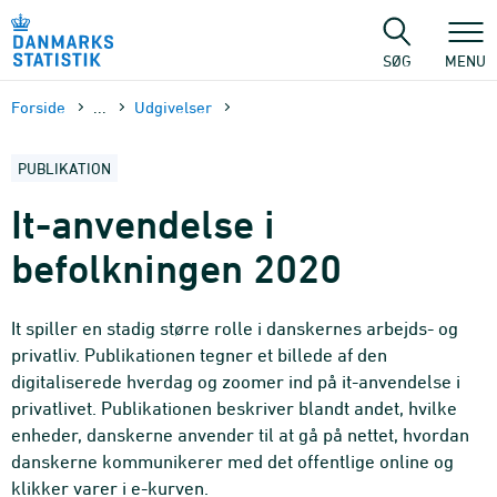
Gå
til
sidens
SØG
MENU
indhold
Forside
...
Udgivelser
PUBLIKATION
It-anvendelse i
befolkningen 2020
It spiller en stadig større rolle i danskernes arbejds- og
privatliv. Publikationen tegner et billede af den
digitaliserede hverdag og zoomer ind på it-anvendelse i
privatlivet. Publikationen beskriver blandt andet, hvilke
enheder, danskerne anvender til at gå på nettet, hvordan
danskerne kommunikerer med det offentlige online og
klikker varer i e-kurven.