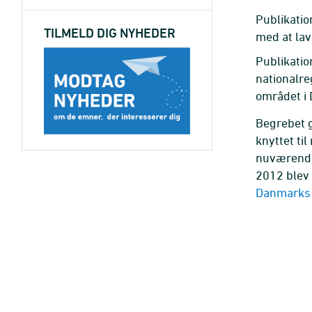
Publikatio
TILMELD DIG NYHEDER
med at lav
Publikatio
nationalre
området i
Begrebet 
knyttet ti
nuværende
2012 blev 
Danmarks 