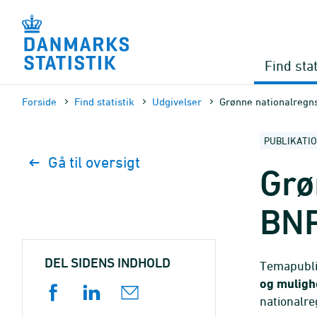
Gå
til
sidens
indhold
Find stat
Forside
Find statistik
Udgivelser
Grønne nationalregn
PUBLIKATI
Gå til oversigt
Grø
BN
DEL SIDENS INDHOLD
Temapubli
og muligh
nationalre