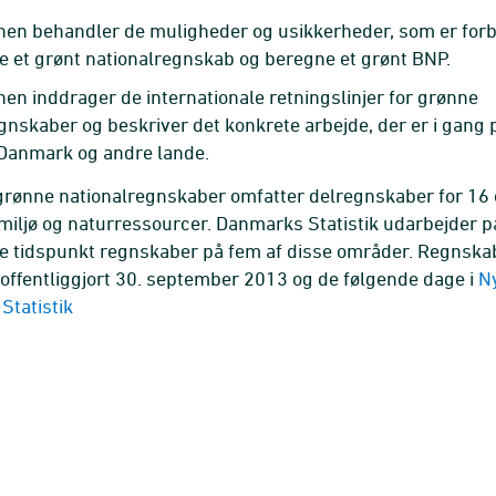
nen behandler de muligheder og usikkerheder, som er for
e et grønt nationalregnskab og beregne et grønt BNP.
nen inddrager de internationale retningslinjer for grønne
gnskaber og beskriver det konkrete arbejde, der er i gang 
 Danmark og andre lande.
grønne nationalregnskaber omfatter delregnskaber for 16
l miljø og naturressourcer. Danmarks Statistik udarbejder p
 tidspunkt regnskaber på fem af disse områder. Regnskab
offentliggjort 30. september 2013 og de følgende dage i
Ny
Statistik