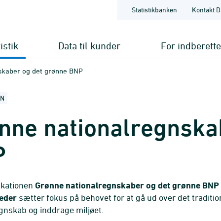
Statistikbanken
Kontakt D
istik
Data til kunder
For indberett
skaber og det grønne BNP
ON
nne nationalregnska
P
kationen
Grønne nationalregnskaber og det grønne BNP
eder
sætter fokus på behovet for at gå ud over det traditio
gnskab og inddrage miljøet.