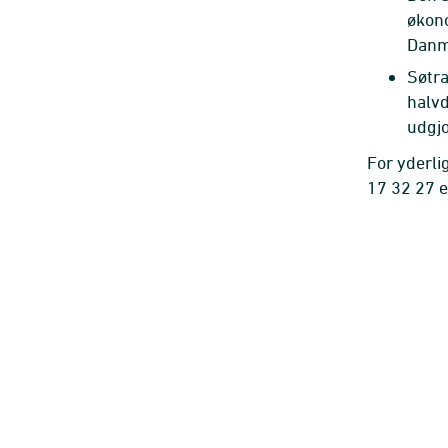
økono
Danma
Søtra
halvd
udgjo
For yderli
17 32 27 e