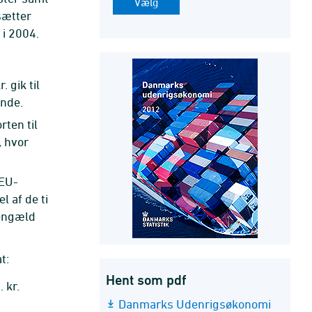
sætter
 i 2004.
 gik til
ande.
rten til
, hvor
 EU-
 af de ti
gengæld
t:
Hent som pdf
 kr.
Danmarks Udenrigsøkonomi