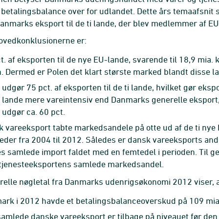
etalingsbalance over for udlandet. Dette års temaafsnit 
anmarks eksport til de ti lande, der blev medlemmer af EU
ovedkonklusionerne er:
t. af eksporten til de nye EU-lande, svarende til 18,9 mia. kr.
. Dermed er Polen det klart største marked blandt disse l
 udgør 75 pct. af eksporten til de ti lande, hvilket gør ekspo
 lande mere vareintensiv end Danmarks generelle eksport
 udgør ca. 60 pct.
 vareeksport tabte markedsandele på otte ud af de ti nye
der fra 2004 til 2012. Således er dansk vareeksports andel
s samlede import faldet med en femtedel i perioden. Til 
 tjenesteeksportens samlede markedsandel.
elle nøgletal fra Danmarks udenrigsøkonomi 2012 viser, a
rk i 2012 havde et betalingsbalanceoverskud på 109 mia.
amlede danske vareeksport er tilbage på niveauet før den