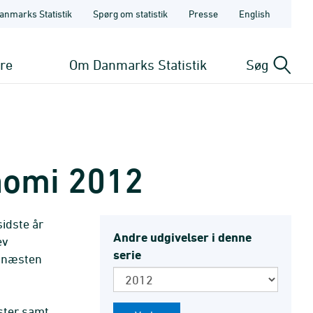
anmarks Statistik
Spørg om statistik
Presse
English
ere
Om Danmarks Statistik
Søg
nomi 2012
sidste år
Andre udgivelser i denne
ev
serie
t næsten
ster samt