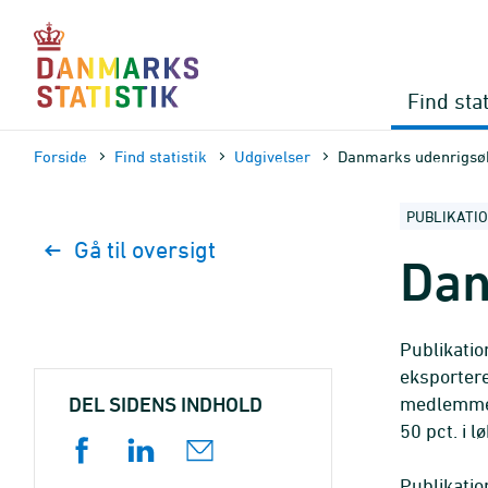
Gå
til
sidens
indhold
Find stat
Forside
Find statistik
Udgivelser
Danmarks udenrigsø
PUBLIKATI
Gå til oversigt
Dan
Publikati
eksportered
DEL SIDENS INDHOLD
medlemmer 
50 pct. i 
Publikati