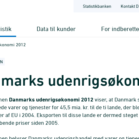
Statistikbanken
Kontakt D
istik
Data til kunder
For indberett
konomi 2012
ON
marks udenrigsøko
onen
Danmarks udenrigsøkonomi 2012
viser, at Danmark 
e varer og tjenester for 45,5 mia. kr. til de ti lande, der bl
af EU i 2004. Eksporten til disse lande er dermed stege
løbende priser siden 2005.
onen belyser Danmarks udenrigshandel med varer og tjene