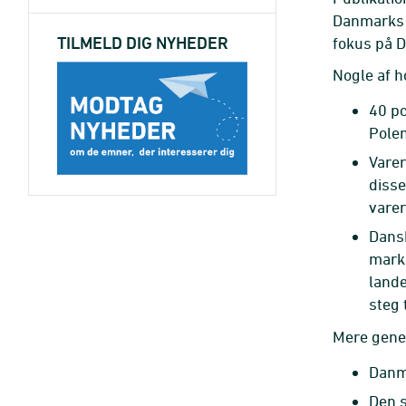
Danmarks b
TILMELD DIG NYHEDER
fokus på D
Nogle af h
40 pc
Polen
Varer
disse
varer
Dansk
marke
lande
steg
Mere gener
Danma
Den s