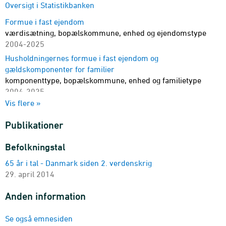
Oversigt i Statistikbanken
Formue i fast ejendom
værdisætning, bopælskommune, enhed og ejendomstype
2004-2025
Husholdningernes formue i fast ejendom og
gældskomponenter for familier
komponenttype, bopælskommune, enhed og familietype
2004-2025
Vis flere »
Husholdningernes formue i fast ejendom og
gældskomponenter for familier
Publikationer
komponenttype, bopælskommune, enhed og
husstandsgrupper
Befolkningstal
2004-2025
65 år i tal - Danmark siden 2. verdenskrig
29. april 2014
Anden information
Se også emnesiden