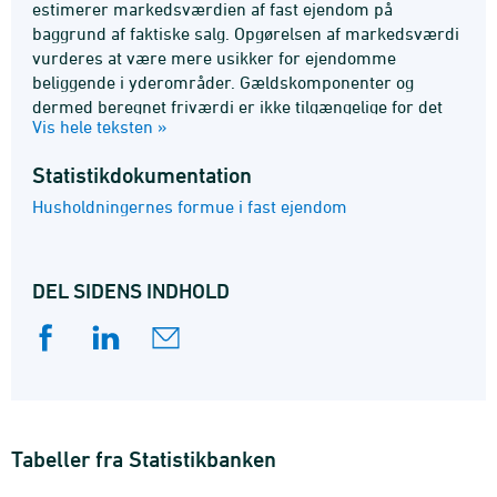
estimerer markedsværdien af fast ejendom på
baggrund af faktiske salg. Opgørelsen af markedsværdi
vurderes at være mere usikker for ejendomme
beliggende i yderområder. Gældskomponenter og
dermed beregnet friværdi er ikke tilgængelige for det
Vis hele teksten »
seneste år og er derfor udeladt.
Statistik­dokumentation
Husholdningernes formue i fast ejendom
DEL SIDENS INDHOLD
Tabeller fra Statistikbanken