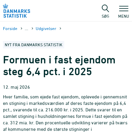
Gå
til
sidens
SØG
MENU
indhold
Forside
...
Udgivelser
NYT FRA DANMARKS STATISTIK
Formuen i fast ejendom
steg 6,4 pct. i 2025
12. maj 2026
Hver familie, som ejede fast ejendom, oplevede i gennemsnit
en stigning i markedsværdien af deres faste ejendom på 6,4
pct., svarende til ca. 216.000 kr. i 2025. Dette svarer til en
samlet stigning i husholdningernes formue i fast ejendom på
ca. 312 mia. kr. Den procentuelle udvikling varierer på tværs
af kommunerne med de største stigninger i