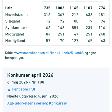
anta
I alt
735
1003
1145
1107
774
Hovedstaden
316
367
212
433
281
Sjælland
112
172
100
119
94
Syddanmark
66
143
559
239
116
Midtjylland
184
251
147
251
240
Nordjylland
57
70
127
65
43
Kilde:
www.statistikbanken.dk/konk3
,
konk25
,
konk8
og egne
beregninger.
Konkurser april 2026
6. maj 2026 - Nr. 108
Hent som PDF
Næste udgivelse: 4. juni 2026
Alle udgivelser i serien: Konkurser