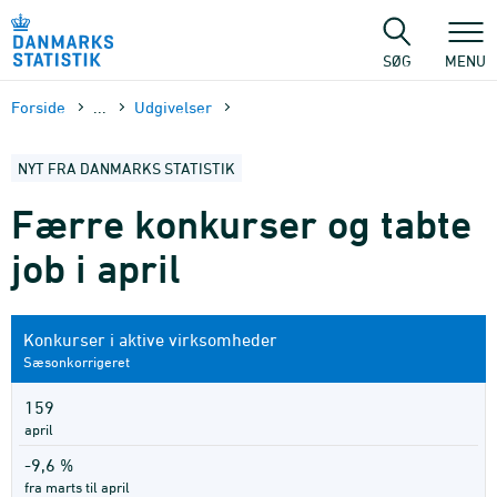
Gå
til
sidens
SØG
MENU
indhold
Forside
...
Udgivelser
NYT FRA DANMARKS STATISTIK
Færre konkurser og tabte
job i april
Konkurser i aktive virksomheder
Sæsonkorrigeret
159
april
-9,6 %
fra marts til april