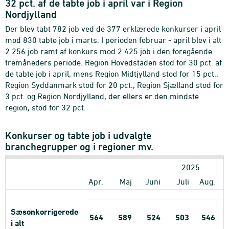
32 pct. af de tabte job i april var i Region
Nordjylland
Der blev tabt 782 job ved de 377 erklærede konkurser i april
mod 830 tabte job i marts. I perioden februar - april blev i alt
2.256 job ramt af konkurs mod 2.425 job i den foregående
tremåneders periode. Region Hovedstaden stod for 30 pct. af
de tabte job i april, mens Region Midtjylland stod for 15 pct.,
Region Syddanmark stod for 20 pct., Region Sjælland stod for
3 pct. og Region Nordjylland, der ellers er den mindste
region, stod for 32 pct.
Konkurser og tabte job i udvalgte
branchegrupper og i regioner mv.
2025
Apr.
Maj
Juni
Juli
Aug.
Sæsonkorrigerede
564
589
524
503
546
i alt