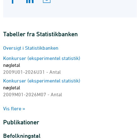
Tabeller fra Statistikbanken
Oversigt i Statistikbanken
Konkurser (eksperimentel statistik)
nøgletal
2009U01-2026U31 - Antal
Konkurser (eksperimentel statistik)
nøgletal
2009M01-2026M07 - Antal
Erklærede konkurser
Vis flere »
branche (DB25) og virksomhedstype
2009M01-2026M07 - Antal
Publikationer
Erklærede konkurser
nøgletal
Befolkningstal
2009M01-2026M07