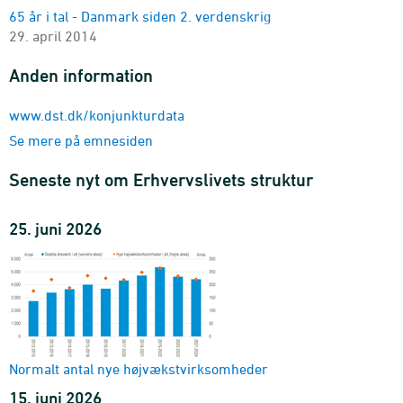
65 år i tal - Danmark siden 2. verdenskrig
Erklærede konkurser
29. april 2014
levetid
2009M01-2026M07 - Antal
Anden information
Erklærede konkurser
omsætning
www.dst.dk/konjunkturdata
2009M01-2026M07 - Antal
Se mere på emnesiden
Erklærede konkurser
beskæftigede
Seneste nyt om Erhvervslivets struktur
2009M01-2026M07 - Antal
Erklærede konkurser
25. juni 2026
kommune og virksomhedstype
2009M01-2026M07 - Antal
Erklærede konkurser (historisk sammendrag)
sæsonkorrigering
1979M01-2026M07 - Antal
Indeks for nyregistrerede virksomheder
branche (DB25 10-gruppering)
Normalt antal nye højvækstvirksomheder
2015M01-2026M07 - Indeks
15. juni 2026