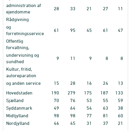
administration af
28
33
21
27
11
ejendomme
Rådgivning
og
61
95
45
61
47
forretningsservice
Offentlig
forvaltning,
undervisning og
9
11
9
8
8
sundhed
Kultur, fritid,
autoreparation
og anden service
15
28
16
24
13
Hovedstaden
190
279
175
187
133
Sjælland
70
76
53
55
59
Syddanmark
49
64
54
63
38
Midtjylland
98
98
77
81
60
Nordjylland
46
45
31
37
21