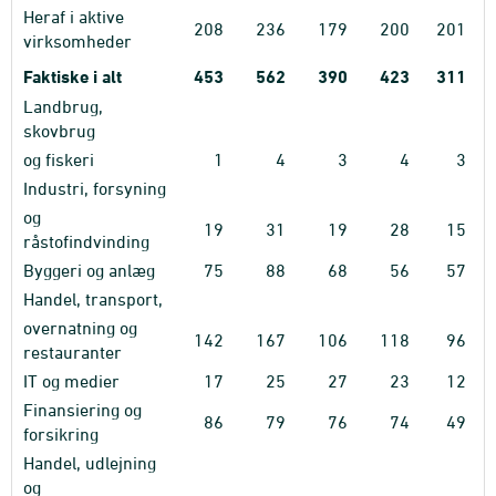
Heraf i aktive
208
236
179
200
201
virksomheder
Faktiske i alt
453
562
390
423
311
Landbrug,
skovbrug
og fiskeri
1
4
3
4
3
Industri, forsyning
og
19
31
19
28
15
råstofindvinding
Byggeri og anlæg
75
88
68
56
57
Handel, transport,
overnatning og
142
167
106
118
96
restauranter
IT og medier
17
25
27
23
12
Finansiering og
86
79
76
74
49
forsikring
Handel, udlejning
og