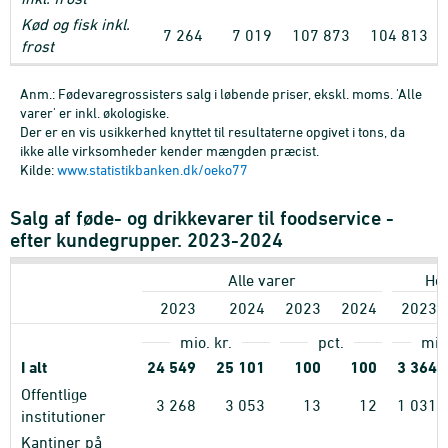
Kød og fisk inkl.
7
264
7
019
107
873
104
813
frost
Anm.: Fødevaregrossisters salg i løbende priser, ekskl. moms. 'Alle
varer' er inkl. økologiske.
Der er en vis usikkerhed knyttet til resultaterne opgivet i tons, da
ikke alle virksomheder kender mængden præcist.
Kilde:
www.statistikbanken.dk/oeko77
Salg af føde- og drikkevarer til foodservice -
efter kundegrupper. 2023-2024
Alle varer
Her
2023
2024
2023
2024
2023
mio. kr.
pct.
mio.
I alt
24
549
25
101
100
100
3
364
Offentlige
3
268
3
053
13
12
1
031
institutioner
Kantiner på