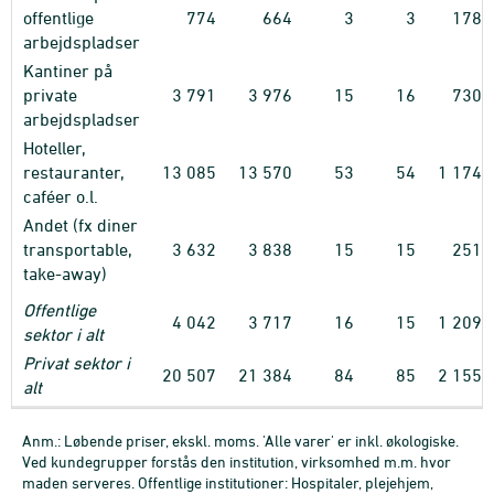
offentlige
774
664
3
3
178
arbejdspladser
Kantiner på
private
3
791
3
976
15
16
730
arbejdspladser
Hoteller,
restauranter,
13
085
13
570
53
54
1
174
caféer o.l.
Andet (fx diner
transportable,
3
632
3
838
15
15
251
take-away)
Offentlige
4
042
3
717
16
15
1
209
sektor i alt
Privat sektor i
20
507
21
384
84
85
2
155
alt
Anm.: Løbende priser, ekskl. moms. 'Alle varer' er inkl. økologiske.
Ved kundegrupper forstås den institution, virksomhed m.m. hvor
maden serveres. Offentlige institutioner: Hospitaler, plejehjem,