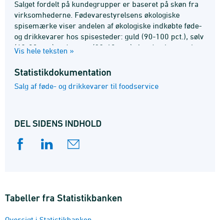
Salget fordelt på kundegrupper er baseret på skøn fra
virksomhederne. Fødevarestyrelsens økologiske
spisemærke viser andelen af økologiske indkøbte føde-
og drikkevarer hos spisesteder: guld (90-100 pct.), sølv
(60-90 pct.) og bronze (30-60 pct.). Antal spisemærker
Vis hele teksten »
siger ikke noget om størrelsen af spisestederne.
Undersøgelsen er gennemført med finansieringsbidrag
Statistik­dokumentation
fra Ministeriet for Fødevarer, Landbrug og Fiskeri.
Salg af føde- og drikkevarer til foodservice
DEL SIDENS INDHOLD
Tabeller fra Statistikbanken
Oversigt i Statistikbanken