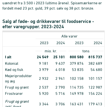
uændret fra 3.500 i 2023 (ultimo årene). Spisemærkerne er
fordelt med 23 pct. guld, 39 pct. sølv og 38 pct. bronze.
Salg af føde- og drikkevarer til foodservice -
efter varegrupper. 2023-2024
Alle varer
2023
2024
2023
2024
mio. kr.
tons
I alt
24
549
25
101
800
580
815
737
Kolonial
9
181
9
637
379
874
382
689
Kød og fisk
3
979
4
018
53
835
54
680
Mejeriprodukter
2
932
2
941
102
158
101
157
og æg
Frugt og grønt
2
537
2
790
114
735
122
987
Frostvarer
5
920
5
716
149
978
154
224
Frugt og grønt
3
344
3
706
163
431
179
413
inkl. frost