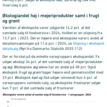
frost
steg 6 pct.
Økologiandel høj i mejeriprodukter samt i frugt
og grønt
Værdien af økologiske varer udgjorde 14,2 pct. af det
samlede salg til foodservice i 2024, hvilket er en stigning fra
13,7 pct. i 2023. Det er højere end økologiske varers andel af
detailomsætningen på 11,6 pct. i 2024, se
Stigning i økologisk
detailsalg
(Nyt fra Danmarks Statistik 2025:112).
Der er forskel på de enkelte varegruppers økologiandel. Fx
udgør økologi 34 pct. af det samlede salg af
mejeriprodukter
og æg
. Økologiske
æg
alene har en andel på 38 pct. Også
økologisk
frugt og grønt
ligger højere end gennemsnittet med
23 pct. Økologisk
kød og fisk
udgør omvendt kun 4 pct. af
varegruppens samlede salg, og økologiske
frostvarer
udgør
kun 7 pct. af det samlede salg af frostvarer.