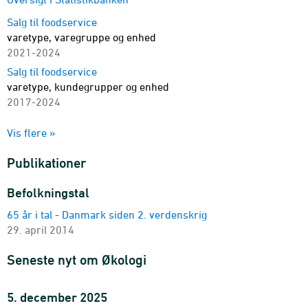
Salg til foodservice
varetype, varegruppe og enhed
2021-2024
Salg til foodservice
varetype, kundegrupper og enhed
2017-2024
Detailomsætningen af økologiske fødevarer
Vis flere »
vare og enhed
2003-2024
Publikationer
Befolkningstal
65 år i tal - Danmark siden 2. verdenskrig
29. april 2014
Seneste nyt om Økologi
5. december 2025