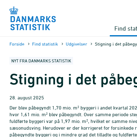
Gå
til
sidens
indhold
Find stat
Forside
Find statistik
Udgivelser
Stigning i det påbeg
NYT FRA DANMARKS STATISTIK
Stigning i det påb
28. august 2025
2
Der blev påbegyndt 1,70 mio. m
byggeri i andet kvartal 2025
2
hvor 1,61 mio. m
blev påbegyndt. Over samme periode steg d
2
fuldførte byggeri var på 1,97 mio. m
, hvilket er samme nive
sæsonudsving. Herudover er der korrigeret for forsinkede re
påbegyndte byggeri og i mindre grad det tilladte og fuldført