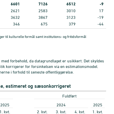
6601
7126
6512
-9
2621
2583
3010
17
3632
3867
3123
-19
346
675
379
-44
 til kulturelle formål samt institutions- og fritidsformål
s med forbehold, da datagrundlaget er usikkert. Det skyldes
ik korrigerer for forsinkelsen via en estimationsmodel.
rne i forhold til seneste offentliggørelse.
lse, estimeret og sæsonkorrigeret
Fuldført
2025
2024
2025
1. kvt.
2. kvt.
3. kvt.
4. kvt.
1. kvt.