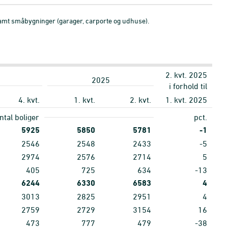
, samt småbygninger (garager, carporte og udhuse).
2. kvt. 2025
2025
i forhold til
4. kvt.
1. kvt.
2. kvt.
1. kvt. 2025
ntal boliger
pct.
5925
5850
5781
-1
2546
2548
2433
-5
2974
2576
2714
5
405
725
634
-13
6244
6330
6583
4
3013
2825
2951
4
2759
2729
3154
16
473
777
479
-38