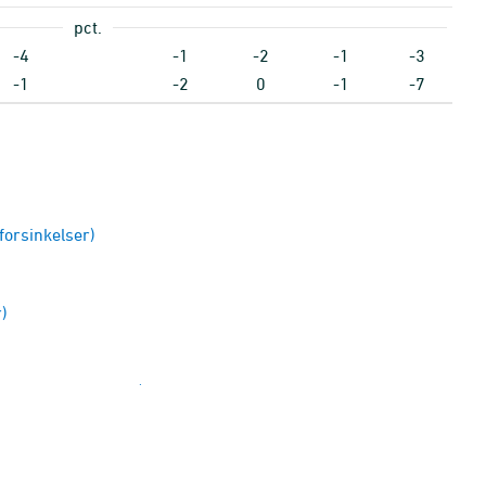
pct.
-4
-1
-2
-1
-3
-1
-2
0
-1
-7
forsinkelser)
r)
et for forsinkelser)