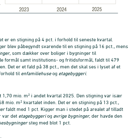
t er en stigning på 4 pct. i forhold til seneste kvartal.
iger blev påbegyndt svarende til en stigning på 16 pct., mens
inger
, som dækker over boliger i bygninger til
 formål samt institutions- og fritidsformål, faldt til 479
en. Det er et fald på 38 pct., men det skal ses i lyset af et
forhold til
enfamiliehuse
og
etagebyggeri
.
2
t 1,70 mio. m
i andet kvartal 2025. Den stigning var især
2
68 mio. m
kvartalet inden. Det er en stigning på 13 pct.,
er
faldt med 1 pct. Kigger man i stedet på arealet af tilladt
r var det
etagebyggeri
og
øvrige bygninger,
der havde den
sesbygninger
steg med blot 1 pct.