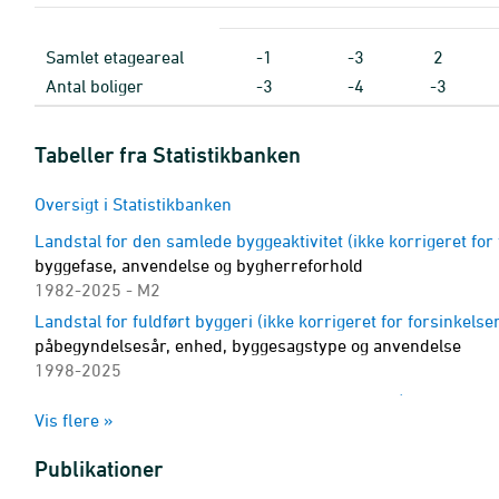
Samlet etageareal
-1
-3
2
Antal boliger
-3
-4
-3
Tabeller fra Statistikbanken
Oversigt i Statistikbanken
Landstal for den samlede byggeaktivitet (ikke korrigeret for 
byggefase, anvendelse og bygherreforhold
1982-2025 - M2
Landstal for fuldført byggeri (ikke korrigeret for forsinkelse
påbegyndelsesår, enhed, byggesagstype og anvendelse
1998-2025
Landstal for boliger i det samlede boligbyggeri (ikke korriger
Vis flere »
byggefase, anvendelse og bygherreforhold
1981-2025 - Antal
Publikationer
Den samlede byggeaktivitet (historisk oversigt)