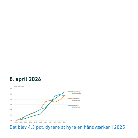
ersigt)
8. april 2026
)
else
Det blev 4,3 pct. dyrere at hyre en håndværker i 2025
kelser)