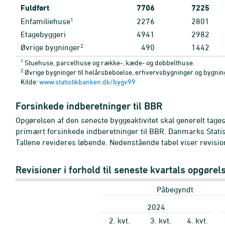
Fuldført
7706
7225
1
Enfamiliehuse
2276
2801
Etagebyggeri
4941
2982
2
Øvrige bygninger
490
1442
1
Stuehuse, parcelhuse og række-, kæde- og dobbelthuse.
2
Øvrige bygninger til helårsbeboelse, erhvervsbygninger og bygninger
Kilde:
www.statistikbanken.dk/bygv99
Forsinkede indberetninger til BBR
Opgørelsen af den seneste byggeaktivitet skal generelt tage
primært forsinkede indberetninger til BBR. Danmarks Statist
Tallene revideres løbende. Nedenstående tabel viser revisione
Revisioner i forhold til seneste kvartals opgøre
Påbegyndt
2024
2. kvt.
3. kvt.
4. kvt.