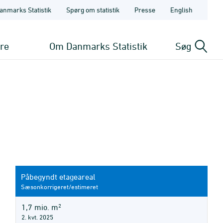
anmarks Statistik
Spørg om statistik
Presse
English
ere
Om Danmarks Statistik
Søg
Påbegyndt etageareal
Sæsonkorrigeret/estimeret
2
1,7 mio. m
2. kvt. 2025