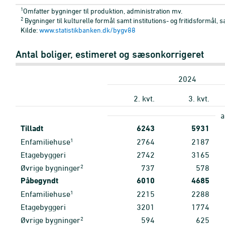
1
Omfatter bygninger til produktion, administration mv.
2
Bygninger til kulturelle formål samt institutions- og fritidsformål
Kilde:
www.statistikbanken.dk/bygv88
Antal boliger, estimeret og sæsonkorrigeret
2024
2. kvt.
3. kvt.
a
Tilladt
6243
5931
1
Enfamiliehuse
2764
2187
Etagebyggeri
2742
3165
2
Øvrige bygninger
737
578
Påbegyndt
6010
4685
1
Enfamiliehuse
2215
2288
Etagebyggeri
3201
1774
2
Øvrige bygninger
594
625