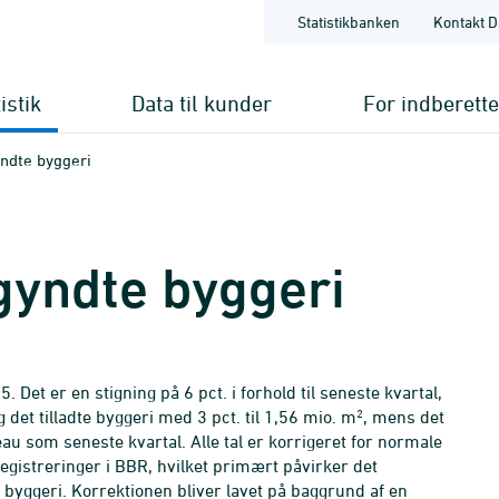
Statistikbanken
Kontakt D
istik
Data til kunder
For indberett
yndte byggeri
egyndte byggeri
. Det er en stigning på 6 pct. i forhold til seneste kvartal,
2
et tilladte byggeri med 3 pct. til 1,56 mio. m
, mens det
au som seneste kvartal. Alle tal er korrigeret for normale
gistreringer i BBR, hvilket primært påvirker det
e byggeri. Korrektionen bliver lavet på baggrund af en