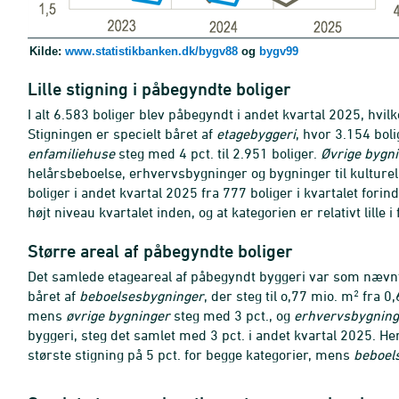
Kilde:
www.statistikbanken.dk/bygv88
og
bygv99
Lille stigning i påbegyndte boliger
I alt 6.583 boliger blev påbegyndt i andet kvartal 2025, hvilke
Stigningen er specielt båret af
etagebyggeri
, hvor 3.154 bol
enfamiliehuse
steg med 4 pct. til 2.951 boliger.
Øvrige bygn
helårsbeboelse, erhvervsbygninger og bygninger til kulturelle
boliger i andet kvartal 2025 fra 777 boliger i kvartalet forind
højt niveau kvartalet inden, og at kategorien er relativt lille i 
Større areal af påbegyndte boliger
Det samlede etageareal af påbegyndt byggeri var som nævn
2
båret af
beboelsesbygninger
, der steg til o,77 mio. m
fra 0,
mens
øvrige bygninger
steg med 3 pct., og
erhvervsbygning
byggeri, steg det samlet med 3 pct. i andet kvartal 2025. He
største stigning på 5 pct. for begge kategorier, mens
beboel