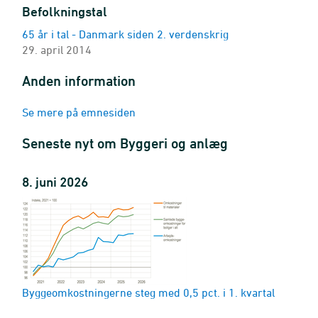
byggefase og anvendelse
Befolkningstal
1939-2025 - M2
65 år i tal - Danmark siden 2. verdenskrig
Det samlede boligbyggeri (historisk oversigt)
29. april 2014
byggefase og anvendelse
1917-2025 - Antal
Anden information
Det samlede boligbyggeri (historisk oversigt)
byggefase og bygherreforhold
Se mere på emnesiden
1917-2025 - Antal
Seneste nyt om Byggeri og anlæg
Gennemsnitligt samlet areal i nyopførte boliger (historisk ov
anvendelse
1916-2025 - M2
8. juni 2026
Den samlede byggeaktivitet (ikke korrigeret for forsinkelser
område, byggefase, anvendelse og bygherreforhold
2006K1-2026K1 - M2
Fuldført byggeri (ikke korrigeret for forsinkelser)
område, enhed, påbegyndelsesår, byggesagstype og anvend
2006K1-2026K1
Byggeomkostningerne steg med 0,5 pct. i 1. kvartal
Boliger i det samlede boligbyggeri (ikke korrigeret for forsin
område, byggefase, anvendelse og bygherreforhold