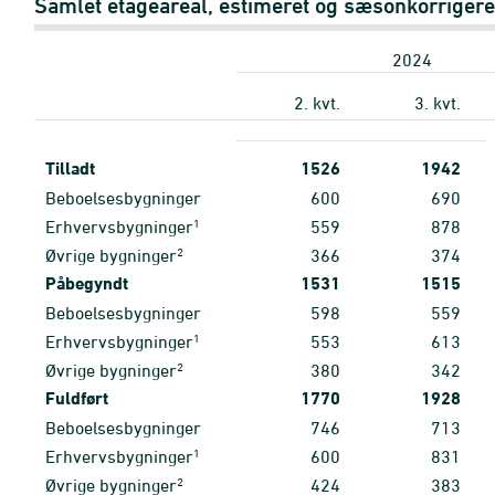
Samlet etageareal, estimeret og sæsonkorrigere
2024
2. kvt.
3. kvt.
Tilladt
1526
1942
Beboelsesbygninger
600
690
1
Erhvervsbygninger
559
878
2
Øvrige bygninger
366
374
Påbegyndt
1531
1515
Beboelsesbygninger
598
559
1
Erhvervsbygninger
553
613
2
Øvrige bygninger
380
342
Fuldført
1770
1928
Beboelsesbygninger
746
713
1
Erhvervsbygninger
600
831
2
Øvrige bygninger
424
383