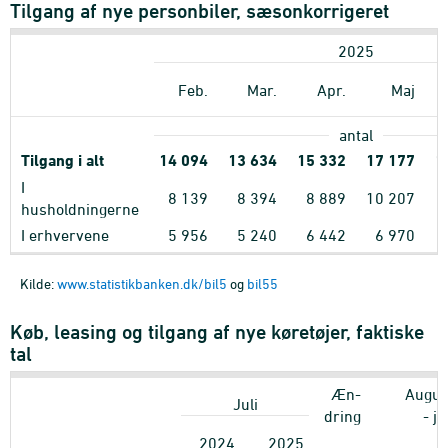
Tilgang af nye personbiler, sæsonkorrigeret
2025
Feb.
Mar.
Apr.
Maj
antal
Tilgang i alt
14
094
13
634
15
332
17
177
1
I
8
139
8
394
8
889
10
207
husholdningerne
I erhvervene
5
956
5
240
6
442
6
970
Kilde:
www.statistikbanken.dk/bil5
og
bil55
Køb, leasing og tilgang af nye køretøjer, faktiske
tal
Æn-
Augus
Juli
dring
- j
2024
2025