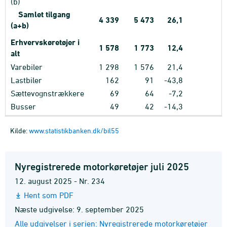
(b)
Samlet tilgang
4
339
5
473
26,1
(a+b)
Erhvervskøretøjer i
1
578
1
773
12,4
alt
Varebiler
1
298
1
576
21,4
Lastbiler
162
91
-43,8
Sættevognstrækkere
69
64
-7,2
Busser
49
42
-14,3
Kilde:
www.statistikbanken.dk/bil55
Nyregistrerede motorkøretøjer juli 2025
12. august 2025 - Nr. 234
Hent som PDF
Næste udgivelse: 9. september 2025
Alle udgivelser i serien: Nyregistrerede motorkøretøjer