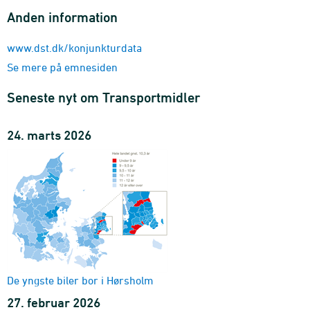
2007M01-2026M06 - Antal
Anden information
Brugte personbiler
enhed, ejerforhold og drivmiddel
www.dst.dk/konjunkturdata
2011M01-2026M06 - Antal
Se mere på emnesiden
Brugte personbiler
sæsonkorrigering
Seneste nyt om Transportmidler
2004M01-2026M06 - Antal
Nyregistreringer, brugtvognshandel og bestand mv.
24. marts 2026
køretøjstype og enhed
2000M01-2026M06 - Antal
Nyregistrerede personbiler
energieffektivitet, ejerforhold og drivmiddel
1997M07-2025M12
Nyregistrerede benzindrevne personbiler
kilometer pr. liter og ejerforhold
1997H2-2025H2 - Antal
Nyregistrerede dieseldrevne personbiler
De yngste biler bor i Hørsholm
kilometer pr. liter og ejerforhold
27. februar 2026
1997H2-2025H2 - Antal