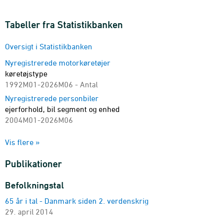
Tabeller fra Statistikbanken
Oversigt i Statistikbanken
Nyregistrerede motorkøretøjer
køretøjstype
1992M01-2026M06 - Antal
Nyregistrerede personbiler
ejerforhold, bil segment og enhed
2004M01-2026M06
Nyregistrerede personbiler
Vis flere »
ejerforhold og drivmiddel
2011M01-2026M06 - Antal
Publikationer
Nyregistrerede motorkøretøjer
område, køretøjstype, brugerforhold og drivmiddel
Befolkningstal
2018M01-2026M06 - Antal
65 år i tal - Danmark siden 2. verdenskrig
Nyregistrerede personbiler
29. april 2014
registreringsform