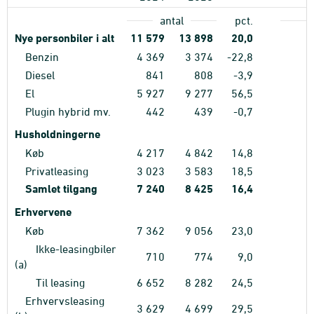
antal
pct.
Nye personbiler i alt
11
579
13
898
20,0
1
Benzin
4
369
3
374
-22,8
Diesel
841
808
-3,9
El
5
927
9
277
56,5
Plugin hybrid mv.
442
439
-0,7
Husholdningerne
Køb
4
217
4
842
14,8
Privatleasing
3
023
3
583
18,5
Samlet tilgang
7
240
8
425
16,4
1
Erhvervene
Køb
7
362
9
056
23,0
1
Ikke-leasingbiler
710
774
9,0
(a)
Til leasing
6
652
8
282
24,5
Erhvervsleasing
3
629
4
699
29,5