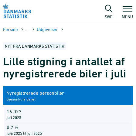
Gå
til
sidens
SØG
MENU
indhold
Forside
...
Udgivelser
NYT FRA DANMARKS STATISTIK
Lille stigning i antallet af
nyregistrerede biler i juli
Nyregistrerede personbiler
Sæsonkorrigeret
16.027
juli 2025
0,7 %
juni 2025 til juli 2025