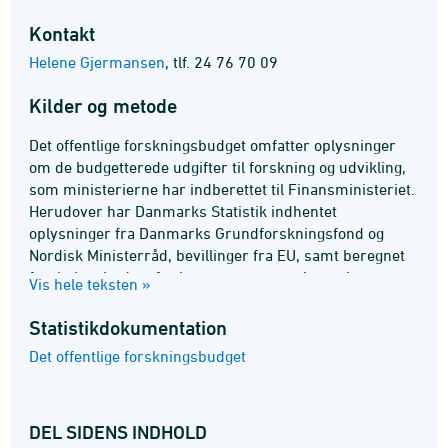
Kontakt
Helene Gjermansen
,
tlf. 24 76 70 09
Kilder og metode
Det offentlige forskningsbudget omfatter oplysninger
om de budgetterede udgifter til forskning og udvikling,
som ministerierne har indberettet til Finansministeriet.
Herudover har Danmarks Statistik indhentet
oplysninger fra Danmarks Grundforskningsfond og
Nordisk Ministerråd, bevillinger fra EU, samt beregnet
forskningsbudget for kommuner og regioner. Læs mere
Vis hele teksten »
om kilder og metoder i
statistikdokumentationen
og
på
emnesiden
.
Statistik­dokumentation
Det offentlige forskningsbudget
DEL SIDENS INDHOLD