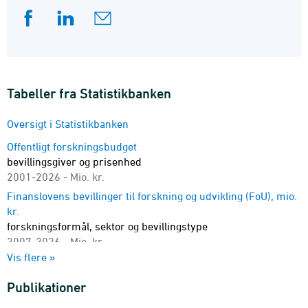
Tabeller fra Statistikbanken
Oversigt i Statistikbanken
Offentligt forskningsbudget
bevillingsgiver og prisenhed
2001-2026 - Mio. kr.
Finanslovens bevillinger til forskning og udvikling (FoU), mio.
kr.
forskningsformål, sektor og bevillingstype
2007-2026 - Mio. kr.
Vis flere »
Finanslovens bevillinger til forskning og udvikling (FoU) mio.
kr.
Publikationer
sektor og bevillingstype
2007-2029 - Mio. kr.