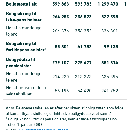
Boligstøtte i alt
599
863
593
783
1
299
470
1
Boligsikring til
264
955
256
523
327
598
ikke-pensionister
Heraf almindelige
264
676
256
253
326
861
lejere
Boligsikring til
55
801
61
783
99
138
førtidspensionister
1
Boligydelse til
279
107
275
477
881
314
pensionister
Heraf almindelige
214
220
213
273
625
395
lejere
Heraf pensionister i
56
196
54
420
241
752
ældreboliger
Anm: Beløbene i tabellen er efter reduktion af boligstøtten som følge
af kontanthjælpsloftet og er inklusive boligydelse ydet som lån.
1
Boligsikring til førtidspensionister, som er tildelt førtidspension
efter 1. januar 2003.
Kilde:
www.statistikbanken.dk/bost64