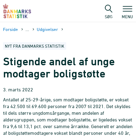
Gå
til
sidens
SØG
MENU
indhold
Forside
...
Udgivelser
NYT FRA DANMARKS STATISTIK
Stigende andel af unge
modtager boligstøtte
3. marts 2022
Antallet af 25-29-årige, som modtager boligstøtte, er vokset
fra 42.500 til 69.600 personer fra 2007 til 2021. Det skyldes
til dels større ungdomsårgange, men andelen af
aldersgruppen, som modtager boligstøtte, er ligeledes vokset
fra 9,6 til 13,1 pct. over samme årrække. Generelt er andelen
af boligstøttemodtagere vokset blandt personer under 40 år,