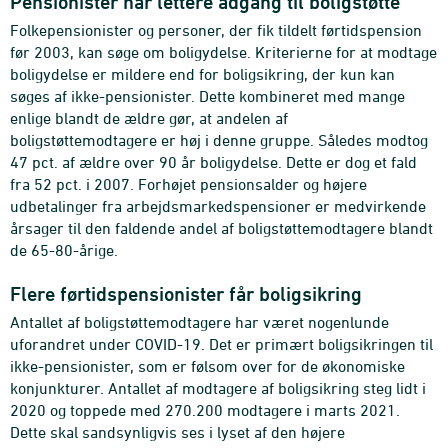
Pensionister har lettere adgang til boligstøtte
Folkepensionister og personer, der fik tildelt førtidspension
før 2003, kan søge om boligydelse. Kriterierne for at modtage
boligydelse er mildere end for boligsikring, der kun kan
søges af ikke-pensionister. Dette kombineret med mange
enlige blandt de ældre gør, at andelen af
boligstøttemodtagere er høj i denne gruppe. Således modtog
47 pct. af ældre over 90 år boligydelse. Dette er dog et fald
fra 52 pct. i 2007. Forhøjet pensionsalder og højere
udbetalinger fra arbejdsmarkedspensioner er medvirkende
årsager til den faldende andel af boligstøttemodtagere blandt
de 65-80-årige.
Flere førtidspensionister får boligsikring
Antallet af boligstøttemodtagere har været nogenlunde
uforandret under COVID-19. Det er primært boligsikringen til
ikke-pensionister, som er følsom over for de økonomiske
konjunkturer. Antallet af modtagere af boligsikring steg lidt i
2020 og toppede med 270.200 modtagere i marts 2021.
Dette skal sandsynligvis ses i lyset af den højere