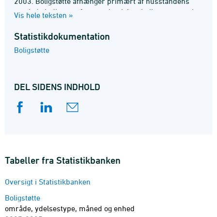
2003. Boligstøtte afhænger primært af husstandens
samlede indkomst, formue, huslejen, boligens størrelse
Vis hele teksten »
og antal hjemmeboende børn. Pensionister som er ejere
og andelshavere kan tildeles boligydelse i form af lån.
Statistik­dokumentation
Se flere oplysninger i
statistikdokumentationen
og
Boligstøtte
emnesiden
.
DEL SIDENS INDHOLD
Tabeller fra Statistikbanken
Oversigt i Statistikbanken
Boligstøtte
område, ydelsestype, måned og enhed