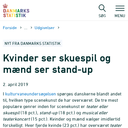
Gå
til
sidens
SØG
MENU
indhold
Forside
...
Udgivelser
NYT FRA DANMARKS STATISTIK
Kvinder ser skuespil og
mænd ser stand-up
2. april 2019
I
kulturvaneundersøgelsen
spørges danskerne blandt andet
til, hvilken type scenekunst de har overværet. De tre mest
populære genrer inden for scenekunst er
teater eller
skuespil
(18 pct.),
stand-up
(18 pct.) og
musical eller
teaterkoncert
(15 pct.). Kvinder og mænd vælger imidlertid
forskelligt. Hver fjerde kvinde (23 pct.) har overværet
teater