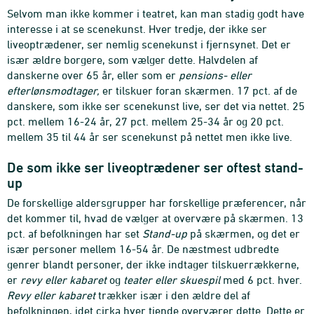
Selvom man ikke kommer i teatret, kan man stadig godt have
interesse i at se scenekunst. Hver tredje, der ikke ser
liveoptrædener, ser nemlig scenekunst i fjernsynet. Det er
især ældre borgere, som vælger dette. Halvdelen af
danskerne over 65 år, eller som er
pensions- eller
efterlønsmodtager,
er tilskuer foran skærmen. 17 pct. af de
danskere, som ikke ser scenekunst live, ser det via nettet. 25
pct. mellem 16-24 år, 27 pct. mellem 25-34 år og 20 pct.
mellem 35 til 44 år ser scenekunst på nettet men ikke live.
De som ikke ser liveoptrædener ser oftest stand-
up
De forskellige aldersgrupper har forskellige præferencer, når
det kommer til, hvad de vælger at overvære på skærmen. 13
pct. af befolkningen har set
Stand-up
på skærmen, og det er
især personer mellem 16-54 år. De næstmest udbredte
genrer blandt personer, der ikke indtager tilskuerrækkerne,
er
revy eller kabaret
og
teater eller skuespil
med 6 pct. hver.
Revy eller kabaret
trækker især i den ældre del af
befolkningen, idet cirka hver tiende overværer dette. Dette er