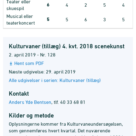
Teater eller
6
4
2
5
4
skuespil
Musical eller
5
5
6
3
5
teaterkoncert
Kulturvaner (tillæg) 4. kvt. 2018 scenekunst
2. april 2019 - Nr. 128
Hent som PDF
Næste udgivelse: 29. april 2019
Alle udgivelser i serien: Kulturvaner (tillæg)
Kontakt
Anders Yde Bentsen
,
tlf. 40 33 68 81
Kilder og metode
Oplysningerne kommer fra Kulturvaneundersøgelsen,
som gennemføres hvert kvartal. Det nuværende