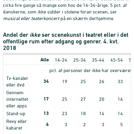
cirka fire gange så mange som hos de 16-34-årige. 5 pct. af
danskerne, som ikke sidder i stolene foran scenen, ser
musical eller teaterkoncert
på en skærm derhjemme.
Andel der
ikke
ser scenekunst i teatret eller i det
offentlige rum efter adgang og genrer. 4. kvt.
2018
Alle
16-24
25-34
35-44
45-54
55
pct. af personer der ikke har overværet 
Tv-kanaler
34
19
25
26
33
eller dvd
Gennem
17
internettet
25
27
20
16
eller apps
13
Stand-up
23
18
14
14
Revy eller
6
3
2
3
5
kabaret