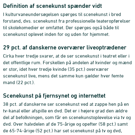
Definition af scenekunst spænder vidt
I kulturvaneundersøgelsen spørges til scenekunst i bred
forstand, dvs. scenekunst fra professionelle teateropførelser
til skolekomedier er omfattet. Der spørges også både til
scenekunst oplevet inden for og uden for hjemmet.
29 pct. af danskerne overværer liveoptrædener
Cirka hver tredje svarer, at de ser scenekunst i teatret eller i
det offentlige rum. Forskellen på andelen af kvinder og mænd
er stor, idet hver tredje kvinde (35 pct.) overværer
scenekunst live, mens det samme kun gælder hver femte
mand (22 pct.).
Scenekunst på fjernsynet og internettet
38 pct. af danskerne ser scenekunst ved at zappe hen på en
tv-kanal eller afspille en dvd. Det er i højere grad den ældre
del af befolkningen, som får en scenekunstoplevelse via tv og
dvd. Over halvdelen af de 75-årige og opefter (58 pct.) samt
de 65-74-årige (52 pct.) har set scenekunst på tv og dvd,