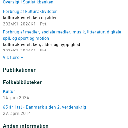
Oversigt i Statistikbanken
Forbrug af kulturaktiviteter
kulturaktivitet, køn og alder
2024K1-2026K1 - Pct.
Forbrug af medier, sociale medier, musik, litteratur, digitale
spil, og sport og motion
kulturaktivitet, køn, alder og hyppighed
2024K1-2026K1 - Pct.
Vis flere »
Forbrug af biograf, udøvende kunstarter, udstilling, bibliotek,
sportsbegivenheder og kulturarv
Publikationer
kulturaktivitet, køn, alder og hyppighed
2024K1-2026K1 - Pct.
Folkebiblioteker
Forbrug af kulturaktiviteter
Kultur
kulturaktivitet, køn og højeste fuldførte uddannelse
14. juni 2024
2024K1-2026K1 - Pct.
Forbrug af kulturaktiviteter
65 år i tal - Danmark siden 2. verdenskrig
kulturaktivitet, køn, og alder og urbaniseringsgrad
29. april 2014
2024K1-2026K1 - Pct.
Anden information
Medlemstal for ungdoms- og friluftsorganisationer