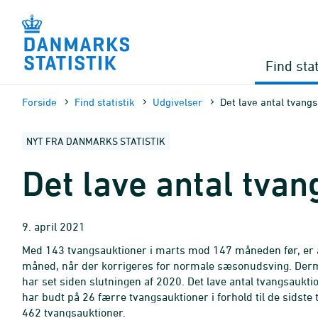
Gå
til
sidens
indhold
Find stat
Forside
Find statistik
Udgivelser
Det lave antal tvangs
NYT FRA DANMARKS STATISTIK
Det lave antal tvan
9. april 2021
Med 143 tvangsauktioner i marts mod 147 måneden før, er an
måned, når der korrigeres for normale sæsonudsving. Derm
har set siden slutningen af 2020. Det lave antal tvangsaukti
har budt på 26 færre tvangsauktioner i forhold til de sidste
462 tvangsauktioner.