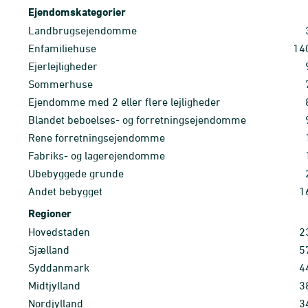
Ejendomskategorier
Landbrugsejendomme
Enfamiliehuse
14
Ejerlejligheder
Sommerhuse
Ejendomme med 2 eller flere lejligheder
Blandet beboelses- og forretningsejendomme
Rene forretningsejendomme
Fabriks- og lagerejendomme
Ubebyggede grunde
Andet bebygget
1
Regioner
Hovedstaden
2
Sjælland
5
Syddanmark
4
Midtjylland
3
Nordjylland
3