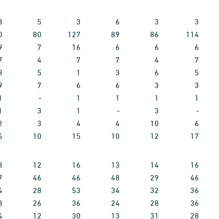
3
5
3
6
3
3
0
80
127
89
86
114
9
7
16
6
6
6
7
4
7
7
4
7
8
5
1
3
6
5
9
7
6
6
3
3
1
-
1
1
1
1
1
3
1
-
3
-
2
3
4
4
10
6
6
10
15
10
12
17
3
12
16
13
14
16
7
46
46
48
29
46
4
28
53
34
32
36
8
26
36
24
28
36
4
12
30
13
31
28