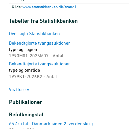
Kilde:
www.statistikbanken.dk/tvang1
Tabeller fra Statistikbanken
Oversigt i Statistikbanken
Bekendtgjorte tvangsauktioner
type og region
1993M01-2026M07 - Antal
Bekendtgjorte tvangsauktioner
type og område
1979K1-2026K2 - Antal
Bekendtgjorte tvangsauktioner
Vis flere »
område
2012-2025 - Antal
Publikationer
Befolkningstal
65 år i tal - Danmark siden 2. verdenskrig