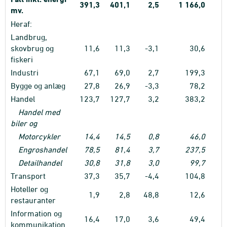
391,3
401,1
2,5
1
166,0
1
mv.
Heraf:
Landbrug,
skovbrug og
11,6
11,3
-3,1
30,6
fiskeri
Industri
67,1
69,0
2,7
199,3
Bygge og anlæg
27,8
26,9
-3,3
78,2
Handel
123,7
127,7
3,2
383,2
Handel med
biler og
Motorcykler
14,4
14,5
0,8
46,0
Engroshandel
78,5
81,4
3,7
237,5
Detailhandel
30,8
31,8
3,0
99,7
Transport
37,3
35,7
-4,4
104,8
Hoteller og
1,9
2,8
48,8
12,6
restauranter
Information og
16,4
17,0
3,6
49,4
kommunikation