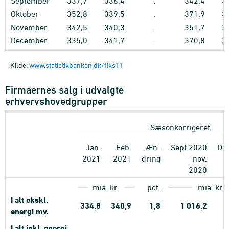
September
337,7
336,4
.
342,4
3
Oktober
352,8
339,5
.
371,9
3
November
342,5
340,3
.
351,7
3
December
335,0
341,7
.
370,8
3
Kilde:
www.statistikbanken.dk/fiks11
Firmaernes salg i udvalgte
erhvervshovedgrupper
Sæsonkorrigeret
Jan.
Feb.
Æn-
Sept.2020
De
2021
2021
dring
- nov.
2020
mia. kr.
pct.
mia. kr.
I alt ekskl.
334,8
340,9
1,8
1
016,2
1
energi mv.
I alt inkl. energi