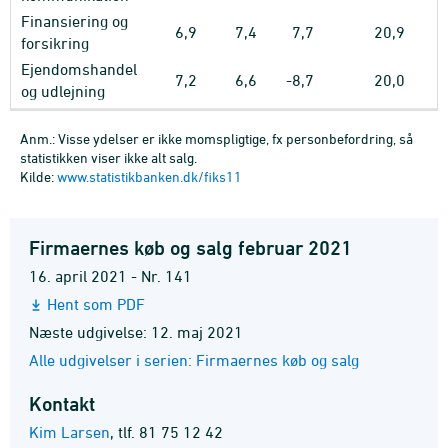
Finansiering og
6,9
7,4
7,7
20,9
forsikring
Ejendomshandel
7,2
6,6
-8,7
20,0
og udlejning
Anm.: Visse ydelser er ikke momspligtige, fx personbefordring, så
statistikken viser ikke alt salg.
Kilde:
www.statistikbanken.dk/fiks11
Firmaernes køb og salg februar 2021
16. april 2021 - Nr. 141
Hent som PDF
Næste udgivelse: 12. maj 2021
Alle udgivelser i serien: Firmaernes køb og salg
Kontakt
Kim Larsen
,
tlf. 81 75 12 42