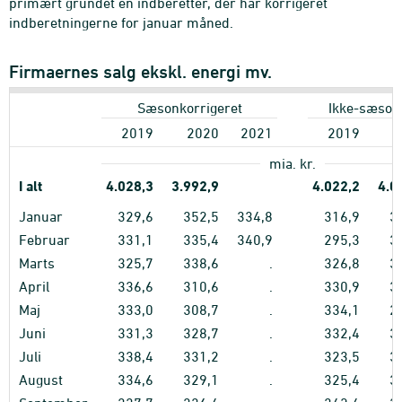
primært grundet en indberetter, der har korrigeret
indberetningerne for januar måned.
Firmaernes salg ekskl. energi mv.
Sæsonkorrigeret
Ikke-sæson
2019
2020
2021
2019
2
mia. kr.
I alt
4.028,3
3.992,9
4.022,2
4.0
Januar
329,6
352,5
334,8
316,9
3
Februar
331,1
335,4
340,9
295,3
3
Marts
325,7
338,6
.
326,8
3
April
336,6
310,6
.
330,9
3
Maj
333,0
308,7
.
334,1
2
Juni
331,3
328,7
.
332,4
3
Juli
338,4
331,2
.
323,5
3
August
334,6
329,1
.
325,4
3