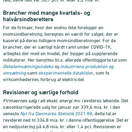
Brancher med mange kvartals- og
halvårsindberettere
For de firmaer, hvor der endnu ikke foreligger en
momsindberetning, beregnes en værdi for salget, der er
baseret på deres tidligere momsindberetninger. For de
brancher, der er særligt hårdt ramt under COVID-19,
arbejdes der med en model, der bygger på supplerende
indikatorer. Her benyttes bl.a. allerede offentliggjorte tal som
Detailomsætningsindeks
og
Industriens produktion og
omsætning
samt
eksperimentelle datakilder
,
som fx
virksomhedernes forbrug af elektricitet.
Revisioner og særlige forhold
Firmaernes salg i alt ekskl. energi mv.
revideres løbende. Det
sæsonkorrigerede salg for januar var 339,6 mia. kr. i den
seneste
Nyt fra Danmarks Statistik
2021:88
,
dette tal er
revideret ned til 334,8 mia. kr. i denne offentliggørelse. Det er
en nedjustering på 4,8 mia. kr. eller 1,4 pct. Revisionen er