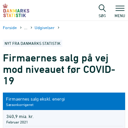
Gå
til
sidens
SØG
MENU
indhold
Forside
...
Udgivelser
NYT FRA DANMARKS STATISTIK
Firmaernes salg på vej
mod niveauet før COVID-
19
Firmaernes salg ekskl. energi
Sæsonkorrigeret
340,9 mia. kr.
Februar 2021