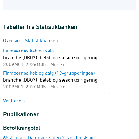
nærmere beskrivelse i
statistikdokumentationen
og på
emnesiden
. Branchefordelingen er foretaget af
Danmarks Statistik i overensstemmelse med
branchenomenklaturen Dansk Branchekode 2007
Tabeller fra Statistikbanken
(
DB07
) efter firmaets hovedbranche.
Oversigt i Statistikbanken
Firmaernes køb og salg
branche (DB07), beløb og sæsonkorrigering
2009M01-2026M05 - Mio. kr.
Firmaernes køb og salg (19-grupperingen)
branche (DB07), beløb og sæsonkorrigering
2009M01-2026M05 - Mio. kr.
Firmaernes køb og salg (36 og 127-grupperingen)
Vis flere »
branche (DB07) og beløb
2009M01-2026M05 - Mio. kr.
Publikationer
Firmaernes køb og salg (detaljeret)
branche (DB07) og beløb
Befolkningstal
2009K1-2026K1 - Mio. kr.
65 år i tal - Danmark siden 2. verdenskrig