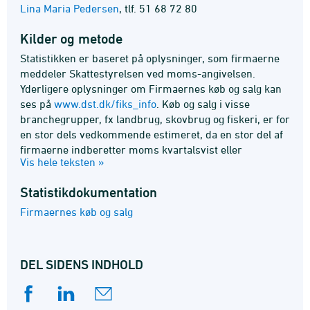
Lina Maria Pedersen
,
tlf. 51 68 72 80
Kilder og metode
Statistikken er baseret på oplysninger, som firmaerne
meddeler Skattestyrelsen ved moms-angivelsen.
Yderligere oplysninger om Firmaernes køb og salg kan
ses på
www.dst.dk/fiks_info
. Køb og salg i visse
branchegrupper, fx landbrug, skovbrug og fiskeri, er for
en stor dels vedkommende estimeret, da en stor del af
firmaerne indberetter moms kvartalsvist eller
Vis hele teksten »
halvårligt. Revisioner i disse branchegrupper er derfor
normalt større end i andre branchegrupper. Køb og salg
Statistik­dokumentation
er opgjort i løbende priser uden moms, men inklusive
punktafgifter. Der er anvendt indirekte
Firmaernes køb og salg
sæsonkorrektion. For enkelte brancher er der ikke
fundet sæsonbestemt variation. Firmaernes køb og salg
består både af indenlandsk og udenlandsk handel, men
DEL SIDENS INDHOLD
oplysningerne om ikke-momspligtigt salg, herunder
eksport, er behæftet med en vis usikkerhed. Det
samme gælder dermed også firmaernes salg i alt. Se