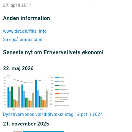
Firmaernes køb og salg
29. april 2014
branche (DB07) og beløb
2009-2025 - Mio. kr.
Anden information
Firmaernes køb og salg, historisk sammendrag
beløb
www.dst.dk/fiks_info
1969-2025 - Mio. kr.
Se også emnesiden
Seneste nyt om Erhvervslivets økonomi
22. maj 2026
Byerhvervenes værditilvækst steg 12 pct. i 2024
21. november 2025