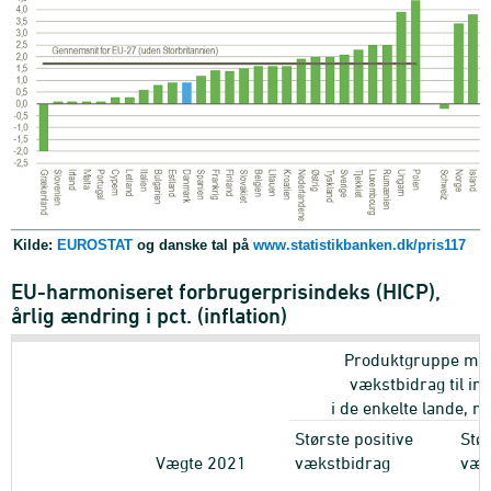
Kilde:
EUROSTAT
og danske tal på
www.statistikbanken.dk/pris117
EU-harmoniseret forbrugerprisindeks (HICP),
årlig ændring i pct. (inflation)
Produktgruppe med
vækstbidrag til inf
i de enkelte lande, 
Største positive
Stør
Vægte 2021
vækstbidrag
væk