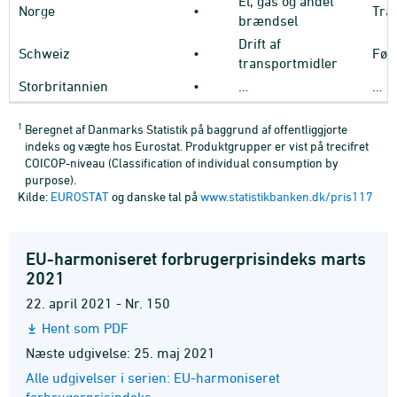
El, gas og andet
Norge
•
Tra
brændsel
Drift af
Schweiz
•
Fød
transportmidler
Storbritannien
•
…
…
1
Beregnet af Danmarks Statistik på baggrund af offentliggjorte
indeks og vægte hos Eurostat. Produktgrupper er vist på trecifret
COICOP-niveau (Classification of individual consumption by
purpose).
Kilde:
EUROSTAT
og danske tal på
www.statistikbanken.dk/pris117
EU-harmoniseret forbrugerprisindeks marts
2021
22. april 2021 - Nr. 150
Hent som PDF
Næste udgivelse: 25. maj 2021
Alle udgivelser i serien: EU-harmoniseret