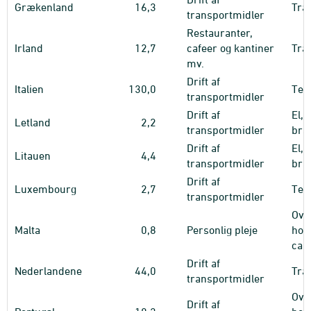
Grækenland
16,3
Tra
transportmidler
Restauranter,
Irland
12,7
cafeer og kantiner
Tra
mv.
Drift af
Italien
130,0
Tel
transportmidler
Drift af
El, 
Letland
2,2
transportmidler
bræ
Drift af
El, 
Litauen
4,4
transportmidler
bræ
Drift af
Luxembourg
2,7
Tele
transportmidler
Ove
Malta
0,8
Personlig pleje
hote
cam
Drift af
Nederlandene
44,0
Tra
transportmidler
Ove
Drift af