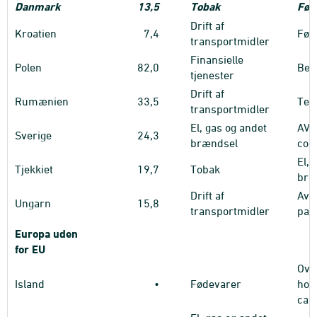
Danmark
13,5
Tobak
Fød
Drift af
Kroatien
7,4
Fød
transportmidler
Finansielle
Polen
82,0
Bek
tjenester
Drift af
Rumænien
33,5
Tel
transportmidler
El, gas og andet
AV/
Sverige
24,3
brændsel
com
El, 
Tjekkiet
19,7
Tobak
bræ
Drift af
Avis
Ungarn
15,8
transportmidler
pap
Europa uden
for EU
Ove
Island
•
Fødevarer
hote
cam