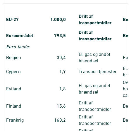
Drift af
EU-27
1.000,0
Bek
transportmidler
Drift af
Euroområdet
793,5
Bek
transportmidler
Euro-lande:
El, gas og andet
Belgien
30,4
Fød
brændsel
El, 
Cypern
1,9
Transporttjenester
bræ
Ove
El, gas og andet
Estland
1,8
hote
brændsel
cam
Drift af
Finland
15,6
Bek
transportmidler
Drift af
Frankrig
160,2
Bek
transportmidler
Drift af