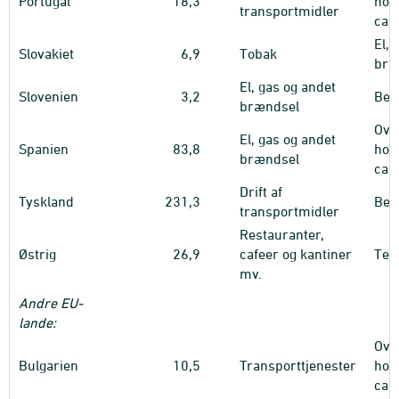
Portugal
18,3
hote
transportmidler
cam
El, 
Slovakiet
6,9
Tobak
bræ
El, gas og andet
Slovenien
3,2
Bek
brændsel
Ove
El, gas og andet
Spanien
83,8
hote
brændsel
cam
Drift af
Tyskland
231,3
Bek
transportmidler
Restauranter,
Østrig
26,9
cafeer og kantiner
Tele
mv.
Andre EU-
lande:
Ove
Bulgarien
10,5
Transporttjenester
hote
cam