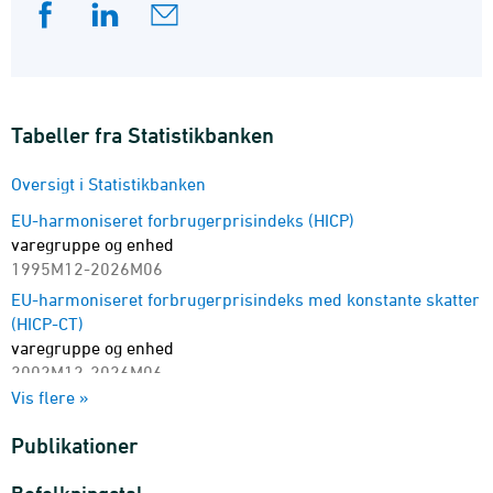
Tabeller fra Statistikbanken
Oversigt i Statistikbanken
EU-harmoniseret forbrugerprisindeks (HICP)
varegruppe og enhed
1995M12-2026M06
EU-harmoniseret forbrugerprisindeks med konstante skatter
(HICP-CT)
varegruppe og enhed
2002M12-2026M06
Vis flere »
EU-harmoniseret forbrugerprisindeks
hovedtal
Publikationer
1996-2025