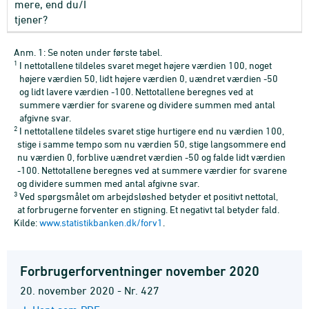
mere, end du/I
tjener?
Anm. 1: Se noten under første tabel.
1
I nettotallene tildeles svaret meget højere værdien 100, noget
højere værdien 50, lidt højere værdien 0, uændret værdien -50
og lidt lavere værdien -100. Nettotallene beregnes ved at
summere værdier for svarene og dividere summen med antal
afgivne svar.
2
I nettotallene tildeles svaret stige hurtigere end nu værdien 100,
stige i samme tempo som nu værdien 50, stige langsommere end
nu værdien 0, forblive uændret værdien -50 og falde lidt værdien
-100. Nettotallene beregnes ved at summere værdier for svarene
og dividere summen med antal afgivne svar.
3
Ved spørgsmålet om arbejdsløshed betyder et positivt nettotal,
at forbrugerne forventer en stigning. Et negativt tal betyder fald.
Kilde:
www.statistikbanken.dk/forv1
.
Forbrugerforventninger november 2020
20. november 2020 - Nr. 427