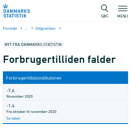
Gå
til
sidens
SØG
MENU
indhold
Forside
...
Udgivelser
NYT FRA DANMARKS STATISTIK
Forbrugertilliden falder
Forbrugertillidsindikatoren
-7,6
November 2020
-1,4
Fra oktober til november 2020
Se tabel