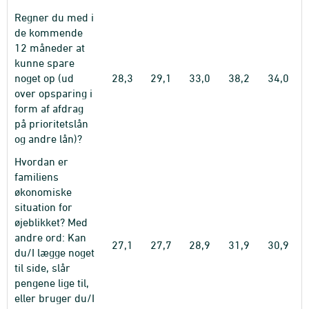
Regner du med i
de kommende
12 måneder at
kunne spare
noget op (ud
28,3
29,1
33,0
38,2
34,0
over opsparing i
form af afdrag
på prioritetslån
og andre lån)?
Hvordan er
familiens
økonomiske
situation for
øjeblikket? Med
andre ord: Kan
27,1
27,7
28,9
31,9
30,9
du/I lægge noget
til side, slår
pengene lige til,
eller bruger du/I