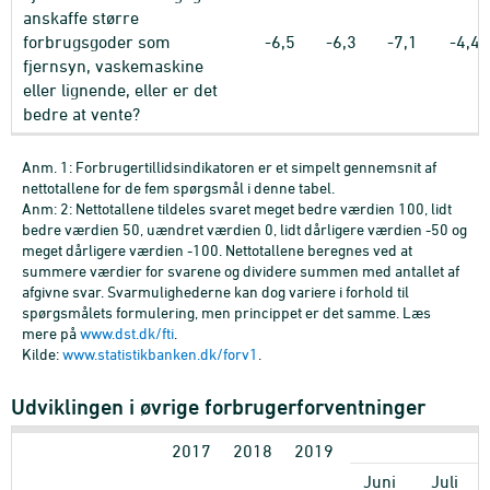
anskaffe større
forbrugsgoder som
-6,5
-6,3
-7,1
-4,4
fjernsyn, vaskemaskine
eller lignende, eller er det
bedre at vente?
Anm. 1: Forbrugertillidsindikatoren er et simpelt gennemsnit af
nettotallene for de fem spørgsmål i denne tabel.
Anm: 2: Nettotallene tildeles svaret meget bedre værdien 100, lidt
bedre værdien 50, uændret værdien 0, lidt dårligere værdien -50 og
meget dårligere værdien -100. Nettotallene beregnes ved at
summere værdier for svarene og dividere summen med antallet af
afgivne svar. Svarmulighederne kan dog variere i forhold til
spørgsmålets formulering, men princippet er det samme. Læs
mere på
www.dst.dk/fti
.
Kilde:
www.statistikbanken.dk/forv1
.
Udviklingen i øvrige forbrugerforventninger
2017
2018
2019
Juni
Juli