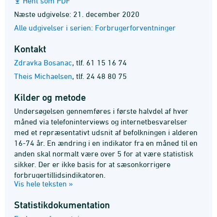
Hent som PDF
Næste udgivelse: 21. december 2020
Alle udgivelser i serien: Forbrugerforventninger
Kontakt
Zdravka Bosanac
,
tlf. 61 15 16 74
Theis Michaelsen
,
tlf. 24 48 80 75
Kilder og metode
Undersøgelsen gennemføres i første halvdel af hver
måned via telefoninterviews og internetbesvarelser
med et repræsentativt udsnit af befolkningen i alderen
16-74 år. En ændring i en indikator fra en måned til en
anden skal normalt være over 5 for at være statistisk
sikker. Der er ikke basis for at sæsonkorrigere
forbrugertillidsindikatoren.
Vis hele teksten »
Statistik­dokumentation