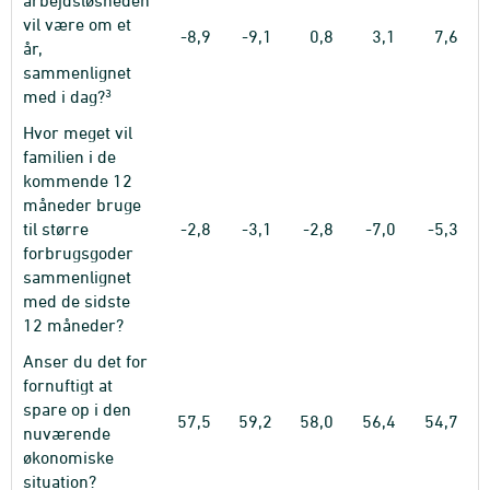
vil være om et
-8,9
-9,1
0,8
3,1
7,6
år,
sammenlignet
3
med i dag?
Hvor meget vil
familien i de
kommende 12
måneder bruge
til større
-2,8
-3,1
-2,8
-7,0
-5,3
forbrugsgoder
sammenlignet
med de sidste
12 måneder?
Anser du det for
fornuftigt at
spare op i den
57,5
59,2
58,0
56,4
54,7
nuværende
økonomiske
situation?