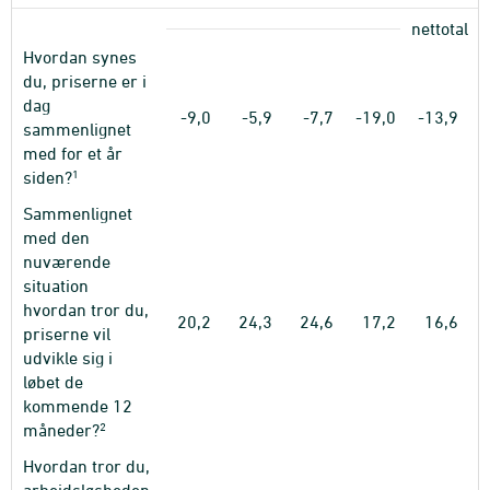
nettotal
Hvordan synes
du, priserne er i
dag
-9,0
-5,9
-7,7
-19,0
-13,9
-
sammenlignet
med for et år
1
siden?
Sammenlignet
med den
nuværende
situation
hvordan tror du,
20,2
24,3
24,6
17,2
16,6
priserne vil
udvikle sig i
løbet de
kommende 12
2
måneder?
Hvordan tror du,
arbejdsløsheden