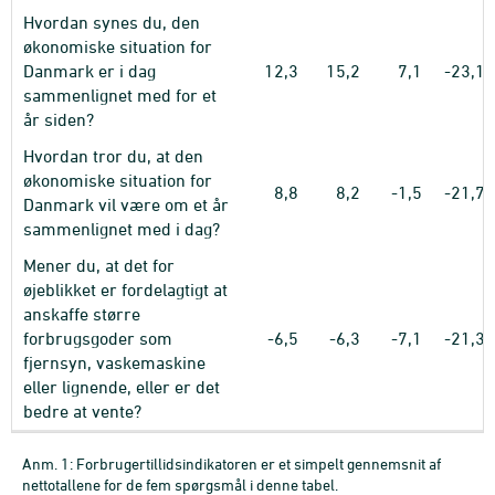
Hvordan synes du, den
økonomiske situation for
Danmark er i dag
12,3
15,2
7,1
-23,1
sammenlignet med for et
år siden?
Hvordan tror du, at den
økonomiske situation for
8,8
8,2
-1,5
-21,7
Danmark vil være om et år
sammenlignet med i dag?
Mener du, at det for
øjeblikket er fordelagtigt at
anskaffe større
forbrugsgoder som
-6,5
-6,3
-7,1
-21,3
fjernsyn, vaskemaskine
eller lignende, eller er det
bedre at vente?
Anm. 1: Forbrugertillidsindikatoren er et simpelt gennemsnit af
nettotallene for de fem spørgsmål i denne tabel.