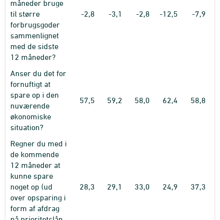
måneder bruge
til større
-2,8
-3,1
-2,8
-12,5
-7,9
forbrugsgoder
sammenlignet
med de sidste
12 måneder?
Anser du det for
fornuftigt at
spare op i den
57,5
59,2
58,0
62,4
58,8
nuværende
økonomiske
situation?
Regner du med i
de kommende
12 måneder at
kunne spare
noget op (ud
28,3
29,1
33,0
24,9
37,3
over opsparing i
form af afdrag
på prioritetslån