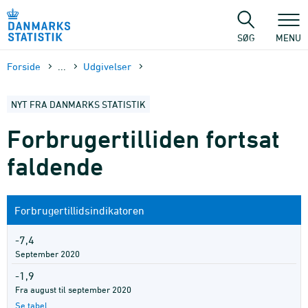
Gå
til
sidens
SØG
MENU
indhold
Forside
...
Udgivelser
NYT FRA DANMARKS STATISTIK
Forbrugertilliden fortsat
faldende
Forbrugertillidsindikatoren
-7,4
September 2020
-1,9
Fra august til september 2020
Se tabel