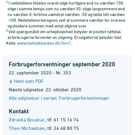
2
I nettotallene tildeles svaret stige hurtigere end nu værdien 100,
stige i samme tempo som nu værdien 50, stige langsommere end
nu værdien 0, forblive uændret værdien -50 og falde lidt værdien
-100. Nettotallene beregnes ved at summere værdier for svarene
og dividere summen med antal afgivne svar.
3
Ved spørgsmålet om arbejdsløshed betyder et positivt nettotal,
at forbrugerne forventer en stigning. Et negativt tal betyder fald.
Kilde:
www.statistikbanken.dk/forv1
.
Forbrugerforventninger september 2020
22. september 2020 - Nr. 353
Hent som PDF
Næste udgivelse: 22. oktober 2020
Alle udgivelser i serien: Forbrugerforventninger
Kontakt
Zdravka Bosanac
,
tlf. 61 15 16 74
Theis Michaelsen
,
tlf. 24 48 80 75