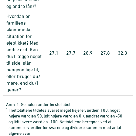
og andre lån)?
Hvordan er
familiens
økonomiske
situation for
øjeblikket? Med
andre ord: Kan
27,1
27,7
28,9
27,8
32,3
du/I lægge noget
til side, slår
pengene lige til,
eller bruger du/I
mere, end du/I
tjener?
Anm. 1: Se noten under første tabel.
1
I nettotallene tildeles svaret meget højere værdien 100, noget
højere værdien 50, lidt højere værdien 0, uændret værdien -50
og lidt lavere værdien -100. Nettotallene beregnes ved at
summere værdier for svarene og dividere summen med antal
afgivne svar.