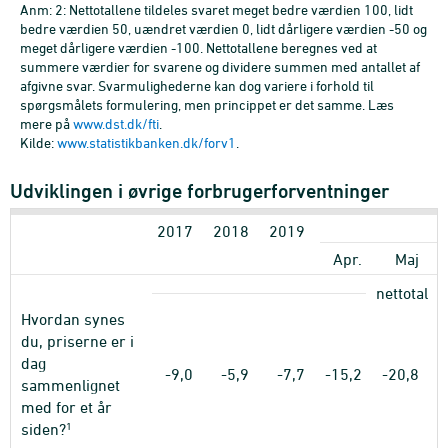
Anm: 2: Nettotallene tildeles svaret meget bedre værdien 100, lidt
bedre værdien 50, uændret værdien 0, lidt dårligere værdien -50 og
meget dårligere værdien -100. Nettotallene beregnes ved at
summere værdier for svarene og dividere summen med antallet af
afgivne svar. Svarmulighederne kan dog variere i forhold til
spørgsmålets formulering, men princippet er det samme. Læs
mere på
www.dst.dk/fti
.
Kilde:
www.statistikbanken.dk/forv1
.
Udviklingen i øvrige forbrugerforventninger
2017
2018
2019
Apr.
Maj
nettotal
Hvordan synes
du, priserne er i
dag
-9,0
-5,9
-7,7
-15,2
-20,8
-
sammenlignet
med for et år
1
siden?