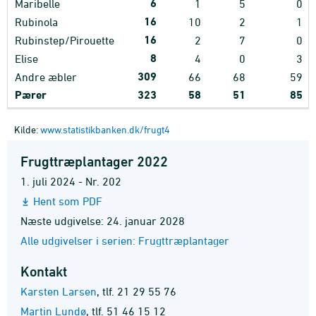
6
Maribelle
1
5
0
16
Rubinola
10
2
1
16
Rubinstep/Pirouette
2
7
0
8
Elise
4
0
3
309
Andre æbler
66
68
59
Pærer
323
58
51
85
Kilde:
www.statistikbanken.dk/frugt4
Frugttræplantager 2022
1. juli 2024 - Nr. 202
Hent som PDF
Næste udgivelse: 24. januar 2028
Alle udgivelser i serien: Frugttræplantager
Kontakt
Karsten Larsen
,
tlf. 21 29 55 76
Martin Lundø
,
tlf. 51 46 15 12