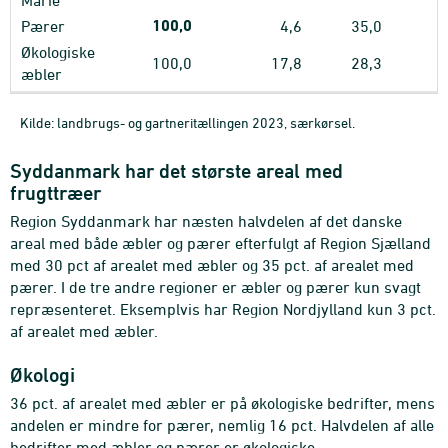
Marie
100,0
Pærer
4,6
35,0
Økologiske
100,0
17,8
28,3
æbler
Kilde: landbrugs- og gartneritællingen 2023, særkørsel.
Syddanmark har det største areal med
frugttræer
Region Syddanmark har næsten halvdelen af det danske
areal med både æbler og pærer efterfulgt af Region Sjælland
med 30 pct af arealet med æbler og 35 pct. af arealet med
pærer. I de tre andre regioner er æbler og pærer kun svagt
repræsenteret. Eksemplvis har Region Nordjylland kun 3 pct.
af arealet med æbler.
Økologi
36 pct. af arealet med æbler er på økologiske bedrifter, mens
andelen er mindre for pærer, nemlig 16 pct. Halvdelen af alle
bedrifter med æbler og pærer er økologiske.