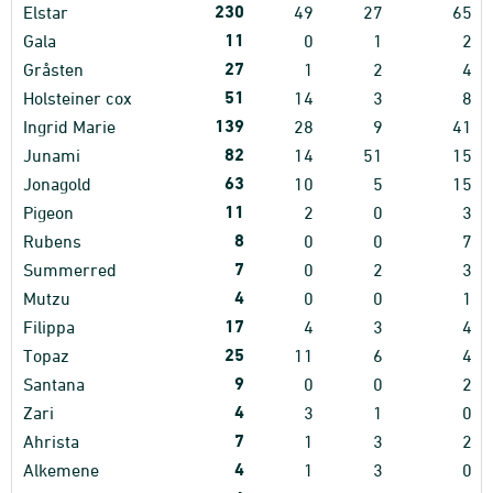
230
Elstar
49
27
65
11
Gala
0
1
2
27
Gråsten
1
2
4
51
Holsteiner cox
14
3
8
139
Ingrid Marie
28
9
41
82
Junami
14
51
15
63
Jonagold
10
5
15
11
Pigeon
2
0
3
8
Rubens
0
0
7
7
Summerred
0
2
3
4
Mutzu
0
0
1
17
Filippa
4
3
4
25
Topaz
11
6
4
9
Santana
0
0
2
4
Zari
3
1
0
7
Ahrista
1
3
2
4
Alkemene
1
3
0