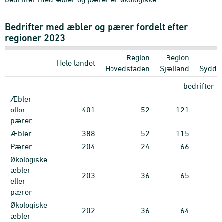
Bedrifter med æbler og pærer fordelt efter
regioner 2023
Region
Region
Hele landet
Hovedstaden
Sjælland
Sydda
bedrifter
Æbler
eller
401
52
121
pærer
Æbler
388
52
115
Pærer
204
24
66
Økologiske
æbler
203
36
65
eller
pærer
Økologiske
202
36
64
æbler