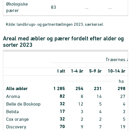
Økologiske
83
…
…
pærer
Kilde: landbrugs- og gartneritællingen 2023, særkørsel.
Areal med æbler og pærer fordelt efter alder og
sorter 2023
Træernes al
I alt
1-4 år
5-9 år
10-14 år
ha
Alle æbler
1
285
254
231
298
82
Aroma
8
14
27
32
Belle de Boskoop
12
5
4
17
Belida
3
4
3
32
Cox orange
2
2
5
70
Discovery
9
7
19