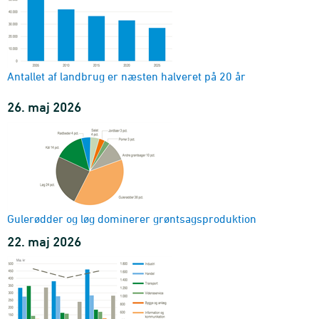
1993-2023
Væksthussektorens forbrug
produktion, væksthusareal i kvadratmeter (m2) og areal og
forbrug
2002-2023
Antallet af landbrug er næsten halveret på 20 år
Høstresultat (historisk)
26. maj 2026
afgrøde
1920-1981
Gulerødder og løg dominerer grøntsagsproduktion
22. maj 2026