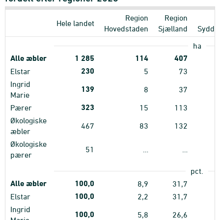
Region
Region
Hele landet
Hovedstaden
Sjælland
Sydda
ha
Alle æbler
1
285
114
407
230
Elstar
5
73
Ingrid
139
8
37
Marie
323
Pærer
15
113
Økologiske
467
83
132
æbler
Økologiske
51
…
…
pærer
pct.
Alle æbler
100,0
8,9
31,7
100,0
Elstar
2,2
31,7
Ingrid
100,0
5,8
26,6