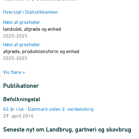
Oversigt i Statistikbanken
Høst af grovfoder
landsdel, afgrøde og enhed
2025-2025
Høst af grovfoder
afgrøde, produktionsform og enhed
2025-2025
Produktion af frugt og grønt
Vis flere »
afgrøde og enhed
2025-2025
Publikationer
Produktion af økologisk frugt og grønt
afgrøde og enhed
Befolkningstal
2025-2025
65 år i tal - Danmark siden 2. verdenskrig
Frøproduktion
29. april 2014
afgrøde og enhed
1989-2025
Seneste nyt om Landbrug, gartneri og skovbrug
Anvendelsen af korn