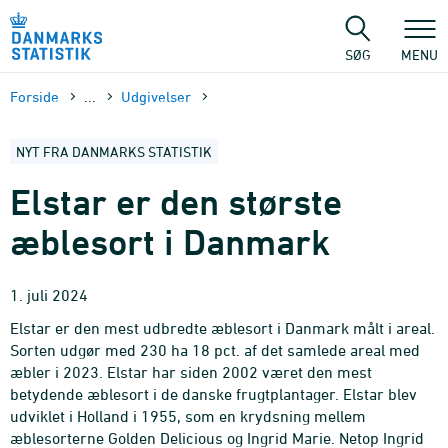
Gå
til
sidens
SØG
MENU
indhold
Forside
...
Udgivelser
NYT FRA DANMARKS STATISTIK
Elstar er den største
æblesort i Danmark
1. juli 2024
Elstar er den mest udbredte æblesort i Danmark målt i areal.
Sorten udgør med 230 ha 18 pct. af det samlede areal med
æbler i 2023. Elstar har siden 2002 været den mest
betydende æblesort i de danske frugtplantager. Elstar blev
udviklet i Holland i 1955, som en krydsning mellem
æblesorterne Golden Delicious og Ingrid Marie. Netop Ingrid