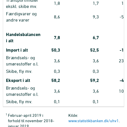
Transportmidler
1,8
1,7
1,
ekskl. skibe mv.
Færdigvarer og
8,6
9,3
-5,
andre varer
Handelsbalancen
7,8
6,7
i alt
Import i alt
50,3
52,5
-1,
Brændsels- og
3,6
3,6
23,
smørestoffer o.l.
Skibe, fly mv.
0,3
0,3
Eksport i alt
58,2
59,2
-4,
Brændsels- og
3,6
3,6
10,
smørestoffer o.l.
Skibe, fly mv.
0,1
0,1
1
Februar-april 2019 i
Kilde:
forhold til november 2018-
www.statistikbanken.dk/uhv1
.
januar 2019.