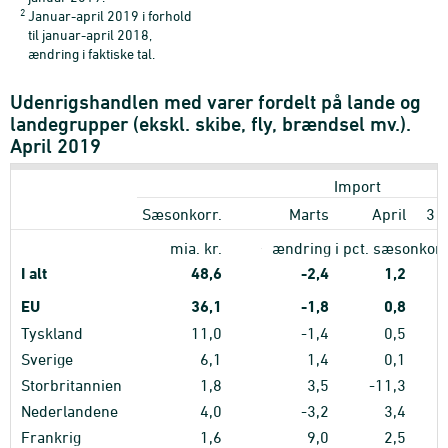
2
Januar-april 2019 i forhold
til januar-april 2018,
ændring i faktiske tal.
Udenrigshandlen med varer fordelt på lande og
landegrupper (ekskl. skibe, fly, brændsel mv.).
April 2019
Import
Sæsonkorr.
Marts
April
3 
mia. kr.
ændring i pct. sæsonkorr.
I alt
48,6
-2,4
1,2
EU
36,1
-1,8
0,8
Tyskland
11,0
-1,4
0,5
Sverige
6,1
1,4
0,1
Storbritannien
1,8
3,5
-11,3
Nederlandene
4,0
-3,2
3,4
Frankrig
1,6
9,0
2,5