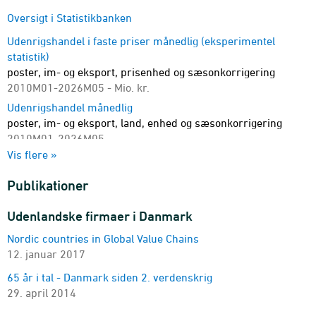
Oversigt i Statistikbanken
Udenrigshandel i faste priser månedlig (eksperimentel
statistik)
poster, im- og eksport, prisenhed og sæsonkorrigering
2010M01-2026M05 - Mio. kr.
Udenrigshandel månedlig
poster, im- og eksport, land, enhed og sæsonkorrigering
2010M01-2026M05
Vis flere »
Udenrigshandel kvartalsvis
poster, im- og eksport, land og sæsonkorrigering
Publikationer
2010K1-2026K1 - Mio. kr.
Versionstabel af UHM - Udenrigshandel månedlig
Udenlandske firmaer i Danmark
version, poster, im- og eksport, land, enhed og
Nordic countries in Global Value Chains
sæsonkorrigering
12. januar 2017
2010M01-2026M05
Versionstabel af UHQ - Udenrigshandel kvartalsvis
65 år i tal - Danmark siden 2. verdenskrig
version, poster, im- og eksport, land og sæsonkorrigering
29. april 2014
2010K1-2026K1 - Mio. kr.