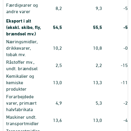
Færdigvarer og
8,2
9,3
-5,
andre varer
Eksport i alt
(ekskl. skibe, fly,
54,5
55,5
-5,
brændsel mv.)
Næringsmidler,
drikkevarer,
10,2
10,8
-0,
tobak mv.
Råstoffer mv.,
2,5
2,2
-15,
undt. brændsel
Kemikalier og
kemiske
13,0
13,3
-11,
produkter
Forarbejdede
varer, primært
4,9
5,3
-2,
halvfabrikata
Maskiner undt.
13,6
13,0
-4,
transportmidler