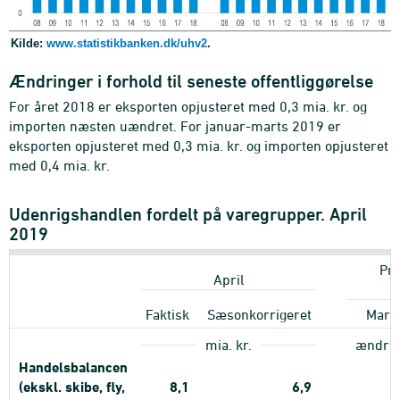
Kilde:
www.statistikbanken.dk/uhv2
.
Ændringer i forhold til seneste offentliggørelse
For året 2018 er eksporten opjusteret med 0,3 mia. kr. og
importen næsten uændret. For januar-marts 2019 er
eksporten opjusteret med 0,3 mia. kr. og importen opjusteret
med 0,4 mia. kr.
Udenrigshandlen fordelt på varegrupper. April
2019
Pro
April
Faktisk
Sæsonkorrigeret
Mart
mia. kr.
ændring
Handelsbalancen
(ekskl. skibe, fly,
8,1
6,9