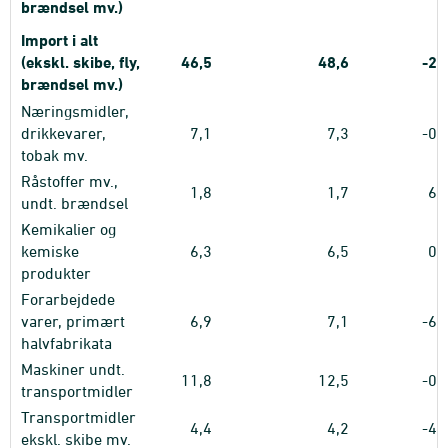
brændsel mv.)
Import i alt
(ekskl. skibe, fly,
46,5
48,6
-2,
brændsel mv.)
Næringsmidler,
drikkevarer,
7,1
7,3
-0,
tobak mv.
Råstoffer mv.,
1,8
1,7
6,
undt. brændsel
Kemikalier og
kemiske
6,3
6,5
0,
produkter
Forarbejdede
varer, primært
6,9
7,1
-6,
halvfabrikata
Maskiner undt.
11,8
12,5
-0,
transportmidler
Transportmidler
4,4
4,2
-4,
ekskl. skibe mv.