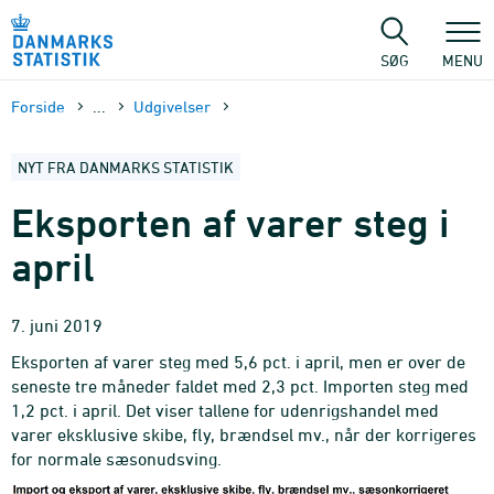
Gå
til
sidens
SØG
MENU
indhold
Forside
...
Udgivelser
NYT FRA DANMARKS STATISTIK
Eksporten af varer steg i
april
7. juni 2019
Eksporten af varer steg med 5,6 pct. i april, men er over de
seneste tre måneder faldet med 2,3 pct. Importen steg med
1,2 pct. i april. Det viser tallene for udenrigshandel med
varer eksklusive skibe, fly, brændsel mv., når der korrigeres
for normale sæsonudsving.