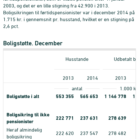
2003, og det er en lille stigning fra 42.900 i 2013.
Boligsikringen til førtidspensionister var i december 2014 på
1.715 kr. i gennemsnit pr. husstand, hvilket er en stigning på
2,6 pct.
Boligstøtte. December
Husstande
Udbetalt be
2013
2014
2013
antal
1.000
kr.
Boligstøtte i alt
553
355
565
653
1
146
778
1
Boligsikring til ikke
222
771
237
631
278
639
pensionister
Heraf almindelig
222
620
237
547
278
482
boligsikring