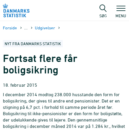
Gå
til
sidens
SØG
MENU
indhold
Forside
...
Udgivelser
NYT FRA DANMARKS STATISTIK
Fortsat flere får
boligsikring
18. februar 2015
I december 2014 modtog 238.000 husstande den form for
boligsikring, der gives til andre end pensionister. Det er en
stigning på 6,7 pct. i forhold til samme periode året før.
Boligsikring til ikke-pensionister er den form for boligstøtte,
der udelukkende gives til lejere. Den gennemsnitlige
boligsikring i december måned 2014 var på 1.284 kr., hvilket