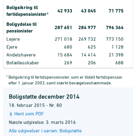
Boligsikring til
42
933
43
045
71
775
førtidspensionister
1
Boligydelse til
287
651
284
977
796
364
pensionister
Lejere
271
018
269
732
773
150
Ejere
680
625
1
128
Andelshavere
15
684
14
414
21
398
Bofællesskaber
269
206
688
1
Boligsikring til førtidspensionister, som er tildelt førtidspension
efter 1. januar 2003, samt stærkt bevægelseshæmmede.
Boligstøtte december 2014
18. februar 2015 - Nr. 80
Hent som PDF
Næste udgivelse: 3. marts 2016
Alle udgivelser i serien: Boligstøtte