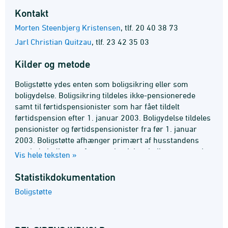
Kontakt
Morten Steenbjerg Kristensen
,
tlf. 20 40 38 73
Jarl Christian Quitzau
,
tlf. 23 42 35 03
Kilder og metode
Boligstøtte ydes enten som boligsikring eller som
boligydelse. Boligsikring tildeles ikke-pensionerede
samt til førtidspensionister som har fået tildelt
førtidspension efter 1. januar 2003. Boligydelse tildeles
pensionister og førtidspensionister fra før 1. januar
2003. Boligstøtte afhænger primært af husstandens
samlede indkomst, formue, huslejen, boligens størrelse
Vis hele teksten »
og antal hjemmeboende børn. Pensionister som er ejere
og andelshavere kan tildeles boligydelse i form af lån.
Statistik­dokumentation
Se flere oplysninger i
statistikdokumentationen
og
Boligstøtte
emnesiden
.