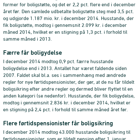
former for boligstøtte, og det er 2,2 pct. flere end i december
året før. Den samlede udbetalte boligstøtte steg med 3,5 pct.
og udgjorde 1.187 mio. kr. i december 2014. Husstande, der
fik boligstøtte, modtog i gennemsnit 2.099 kr. i december
måned 2014, hvilket er en stigning på 1,3 pct. i forhold til
samme måned i 2013.
Færre får boligydelse
I december 2014 modtog 0,9 pct. færre husstande
boligydelse end i 2013. Antallet har været faldende siden
2007. Faldet skal bl.a. ses i sammenhæng med ændrede
regler for nye førtidspensionister, der gør, at de nu får tildelt
boligsikring efter andre regler og dermed bliver flyttet til en
anden kategori (se nedenfor). Husstande, der fik boligydelse,
modtog i gennemsnit 2.836 kr. i december 2014, hvilket er
en stigning på 2,4 pct. i forhold til samme måned året før.
Flere førtidspensionister får boligsikring
I december 2014 modtog 43.000 husstande boligsikring til
førtidspensionister, som er tildelt pension efter 1. januar