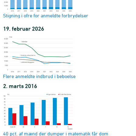
Personer
køn, alder, tidligere domme, recidiv hændelser og straf (ved
Stigning i ofre for anmeldte forbrydelser
strengeste straf i opfølgningsperioden)
2009:2011-2021:2023 - Antal
19. februar 2026
Flere anmeldte indbrud i beboelse
2. marts 2016
40 pct. af mænd der dumper i matematik får dom