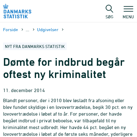
Gå
til
sidens
SØG
MENU
indhold
Forside
...
Udgivelser
NYT FRA DANMARKS STATISTIK
Dømte for indbrud begår
oftest ny kriminalitet
11. december 2014
Blandt personer, der i 2010 blev løsladt fra afsoning eller
blev fundet skyldige i en lovovertrædelse, begik 30 pct. en ny
lovovertrædelse i løbet af to år. For personer, der havde
begået indbrud i privat beboelse, var tilbagefald til ny
kriminalitet mest udbredt. Her havde 44 pct. begået en ny
lovovertrædelse i løbet af de første seks måneder, yderligere