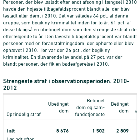
Personer, der blev løsladt efter endt afsoning i fængsel i 2010
havde den højeste tilbagefaldsprocent blandt alle, der blev
løsladt eller dømt i 2010. Det var således 64 pct. af denne
gruppe, som begik ny kriminalitet inden for to år. 61 pct. af
disse fik også en ubetinget dom som den strengeste straf i de
efterfølgende to år. Den laveste tilbagefaldsprocent var blandt
personer med en foranstaltningsdom, der ophørte eller blev
ophævet i 2010. Her var der 26 pct., der begik ny
kriminalitet. En tilsvarende lav andel på 27 pct. var der
blandt personer, der fik en bødeafgørelse i 2010.
Strengeste straf i observationsperioden. 2010-
2012
Betinget
Ubetinget
Betinget
dom og sam-
dom
dom
af
Oprindelig straf
fundstjeneste
a
I alt
8
676
1
502
2
809
Løsladt efter