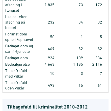
afsoning i
1
835
73
172
fængsel
Løsladt efter
afsoning på
232
34
32
bopæl
Foranst.dom
50
1
5
ophørt/ophævet
Betinget dom og
469
82
82
samf.-tjeneste
Betinget dom
924
109
334
Bødeafgørelse
4
663
1
185
2
116
Tiltalefrafald
10
3
7
med vilkår
Tiltalefrafald
493
15
61
uden vilkår
Tilbagefald til kriminalitet 2010-2012