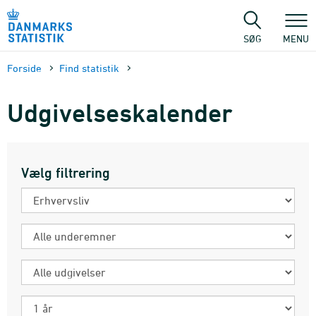
Gå
til
sidens
SØG
MENU
indhold
Forside
Find statistik
Udgivelseskalender
Vælg filtrering
Emnegruppe
Underemne
Udgivelsestype
Periode