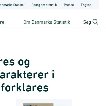
anmarks Statistik
Spørg om statistik
Presse
English
ere
Om Danmarks Statistik
Søg
res og
arakterer i
 forklares