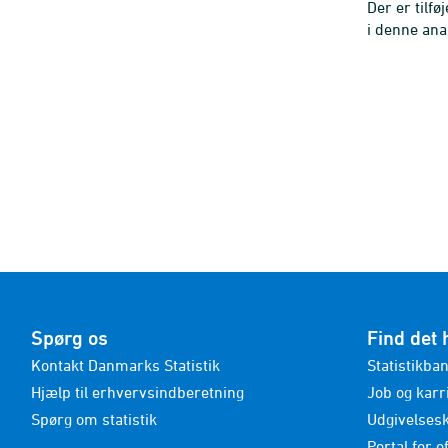
Der er tilfø
i denne ana
Spørg os
Find det 
Kontakt Danmarks Statistik
Statistikba
Hjælp til erhvervsindberetning
Job og karr
Spørg om statistik
Udgivelses
Portal for of