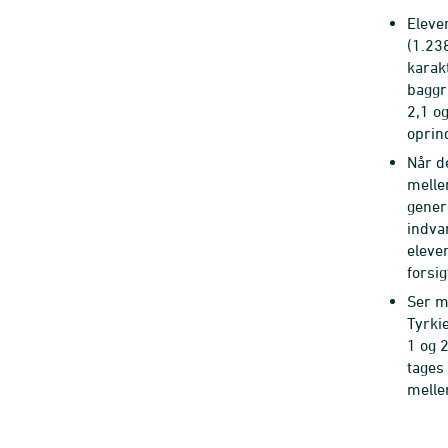
Eleve
(1.238
karak
baggru
2,1 o
oprin
Når d
melle
genere
indva
eleve
forsig
Ser m
Tyrki
1 og 
tages 
melle