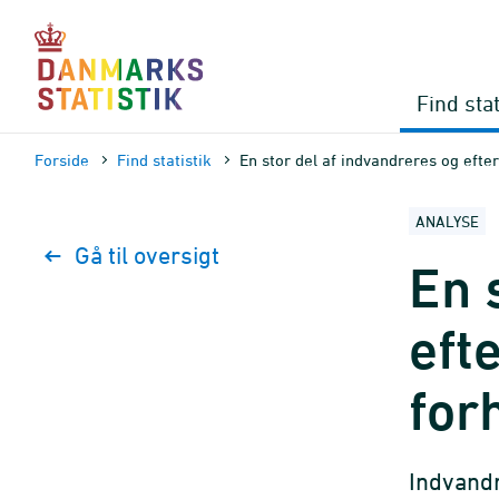
Gå
til
sidens
indhold
Find stat
Forside
Find statistik
En stor del af indvandreres og efte
ANALYSE
Gå til oversigt
En 
eft
for
Indvand