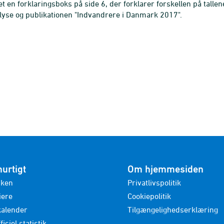
jet en forklaringsboks på side 6, der forklarer forskellen på tallen
lyse og publikationen "Indvandrere i Danmark 2017".
hurtigt
Om hjemmesiden
nken
Privatlivspolitik
iere
Cookiepolitik
kalender
Tilgængelighedserklæring
ficiel statistik