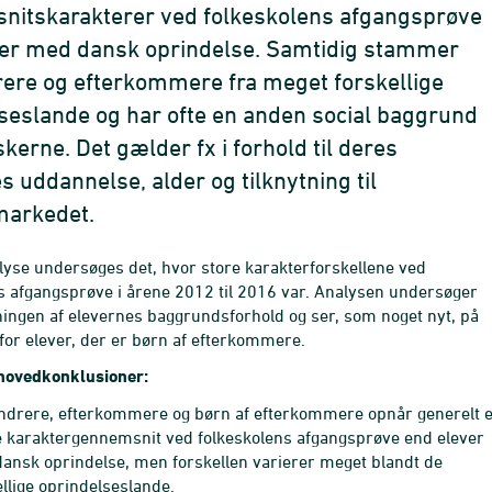
nitskarakterer ved folkeskolens afgangsprøve
ver med dansk oprindelse. Samtidig stammer
ere og efterkommere fra meget forskellige
seslande og har ofte en anden social baggrund
kerne. Det gælder fx i forhold til deres
s uddannelse, alder og tilknytning til
markedet.
lyse undersøges det, hvor store karakterforskellene ved
s afgangsprøve i årene 2012 til 2016 var. Analysen undersøger
ingen af elevernes baggrundsforhold og ser, som noget nyt, på
for elever, der er børn af efterkommere.
hovedkonklusioner:
ndrere, efterkommere og børn af efterkommere opnår generelt e
e karaktergennemsnit ved folkeskolens afgangsprøve end elever
ansk oprindelse, men forskellen varierer meget blandt de
ellige oprindelseslande.