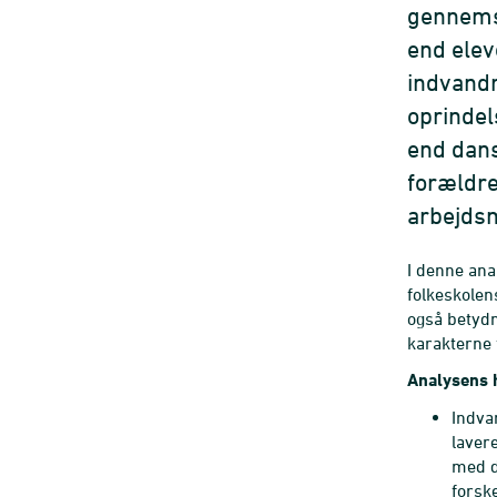
gennems
end ele
indvandr
oprindel
end dans
forældre
arbejds
I denne ana
folkeskolen
også betydn
karakterne 
Analysens 
Indva
laver
med d
forsk