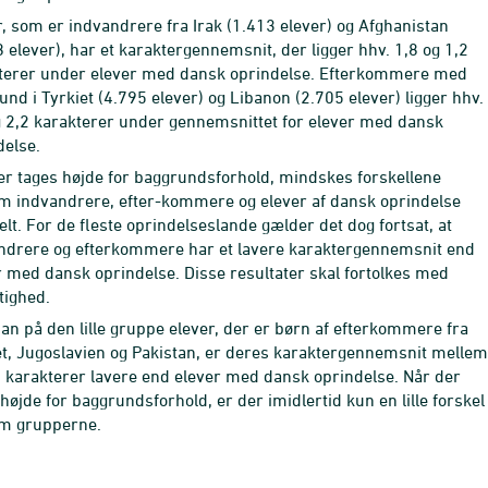
r, som er indvandrere fra Irak (1.413 elever) og Afghanistan
 elever), har et karaktergennemsnit, der ligger hhv. 1,8 og 1,2
terer under elever med dansk oprindelse. Efterkommere med
nd i Tyrkiet (4.795 elever) og Libanon (2.705 elever) ligger hhv.
g 2,2 karakterer under gennemsnittet for elever med dansk
delse.
er tages højde for baggrundsforhold, mindskes forskellene
m indvandrere, efter-kommere og elever af dansk oprindelse
lt. For de fleste oprindelseslande gælder det dog fortsat, at
ndrere og efterkommere har et lavere karaktergennemsnit end
r med dansk oprindelse. Disse resultater skal fortolkes med
tighed.
an på den lille gruppe elever, der er børn af efterkommere fra
et, Jugoslavien og Pakistan, er deres karaktergennemsnit mellem
2 karakterer lavere end elever med dansk oprindelse. Når der
højde for baggrundsforhold, er der imidlertid kun en lille forskel
m grupperne.