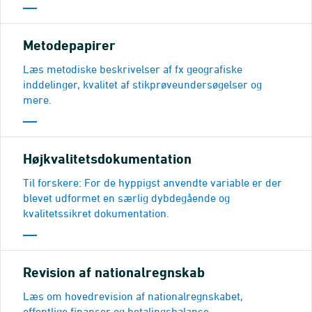
Metodepapirer
Læs metodiske beskrivelser af fx geografiske
inddelinger, kvalitet af stikprøveundersøgelser og
mere.
Højkvalitetsdokumentation
Til forskere: For de hyppigst anvendte variable er der
blevet udformet en særlig dybdegående og
kvalitetssikret dokumentation.
Revision af nationalregnskab
Læs om hovedrevision af nationalregnskabet,
offentlige finanser og betalingsbalance.