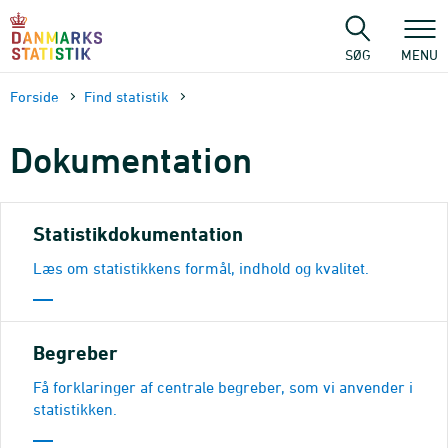
Gå
til
sidens
SØG
MENU
indhold
Forside
Find statistik
Dokumen­tation
Statistikdokumentation
Læs om statistikkens formål, indhold og kvalitet.
Begreber
Få forklaringer af centrale begreber, som vi anvender i
statistikken.