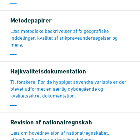
Metodepapirer
Læs metodiske beskrivelser af fx geografiske
inddelinger, kvalitet af stikprøveundersøgelser og
mere.
Højkvalitetsdokumentation
Til forskere: For de hyppigst anvendte variable er der
blevet udformet en særlig dybdegående og
kvalitetssikret dokumentation.
Revision af nationalregnskab
Læs om hovedrevision af nationalregnskabet,
offentlige finanser og betalingsbalance.