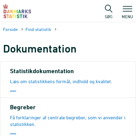
Gå
til
sidens
SØG
MENU
indhold
Forside
Find statistik
Dokumen­tation
Statistikdokumentation
Læs om statistikkens formål, indhold og kvalitet.
Begreber
Få forklaringer af centrale begreber, som vi anvender i
statistikken.