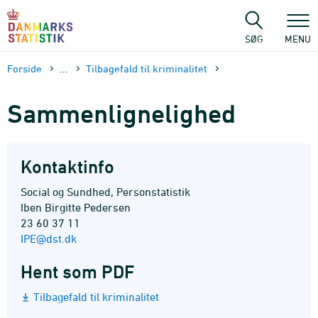
Gå
til
sidens
SØG
MENU
indhold
Forside
...
Tilbagefald til kriminalitet
Sammenlignelighed
Kontaktinfo
Social og Sundhed, Personstatistik
Iben Birgitte Pedersen
23 60 37 11
IPE@dst.dk
Hent som PDF
Tilbagefald til kriminalitet