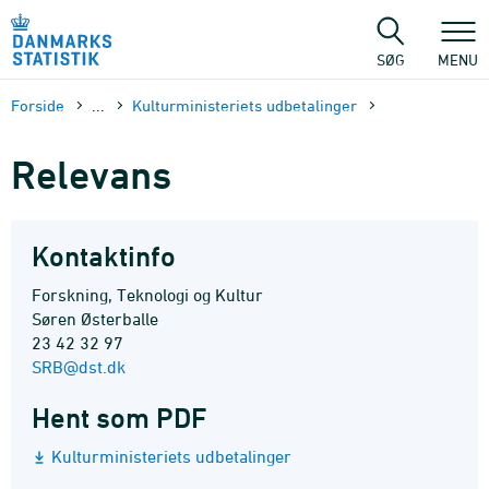
Gå
til
sidens
SØG
MENU
indhold
Forside
...
Kulturministeriets udbetalinger
Relevans
Kontaktinfo
Forskning, Teknologi og Kultur
Søren Østerballe
23 42 32 97
SRB@dst.dk
Hent som PDF
Kulturministeriets udbetalinger