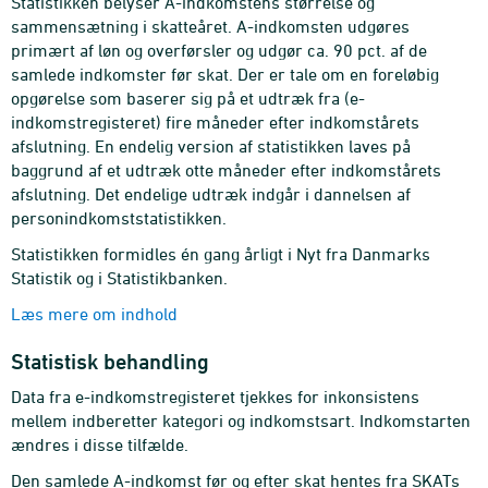
Statistikken belyser A-indkomstens størrelse og
sammensætning i skatteåret. A-indkomsten udgøres
primært af løn og overførsler og udgør ca. 90 pct. af de
samlede indkomster før skat. Der er tale om en foreløbig
opgørelse som baserer sig på et udtræk fra (e-
indkomstregisteret) fire måneder efter indkomstårets
afslutning. En endelig version af statistikken laves på
baggrund af et udtræk otte måneder efter indkomstårets
afslutning. Det endelige udtræk indgår i dannelsen af
personindkomststatistikken.
Statistikken formidles én gang årligt i Nyt fra Danmarks
Statistik og i Statistikbanken.
Læs mere om indhold
Statistisk behandling
Data fra e-indkomstregisteret tjekkes for inkonsistens
mellem indberetter kategori og indkomstsart. Indkomstarten
ændres i disse tilfælde.
Den samlede A-indkomst før og efter skat hentes fra SKATs