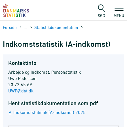
Gå
til
sidens
SØG
MENU
indhold
Forside
...
Statistik­dokument­ation
Indkomststatistik (A-indkomst)
Kontaktinfo
Arbejde og Indkomst, Personstatistik
Uwe Pedersen
23 72 65 69
UWP@dst.dk
Hent statistikdokumentation som pdf
Indkomststatistik (A-indkomst) 2025