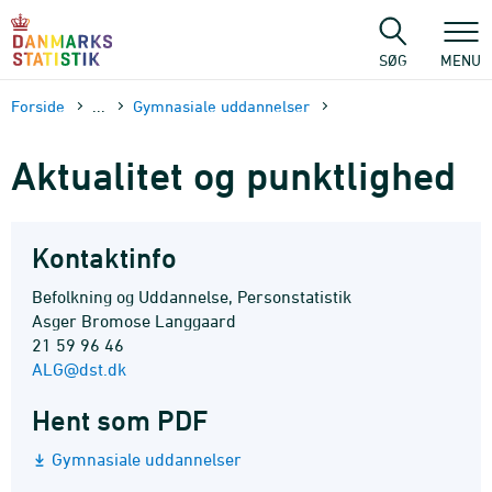
Gå
til
sidens
SØG
MENU
indhold
Forside
...
Gymnasiale uddannelser
Aktualitet og punktlighed
Kontaktinfo
Befolkning og Uddannelse, Personstatistik
Asger Bromose Langgaard
21 59 96 46
ALG@dst.dk
Hent som PDF
Gymnasiale uddannelser