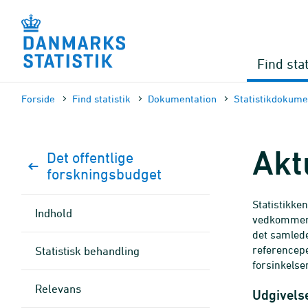
Gå
til
sidens
indhold
Find stat
Forside
Find statistik
Dokumen­tation
Statistik­dokume
Akt
Det offentlige
forskningsbudget
Statistikken
Indhold
vedkommende
det samled
referencepe
Statistisk behandling
forsinkelse
Relevans
Udgivelse