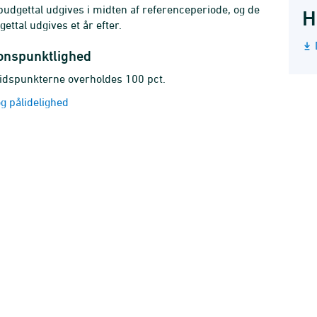
budgettal udgives i midten af referenceperiode, og de
H
ettal udgives et år efter.
ionspunktlighed
idspunkterne overholdes 100 pct.
g pålidelighed