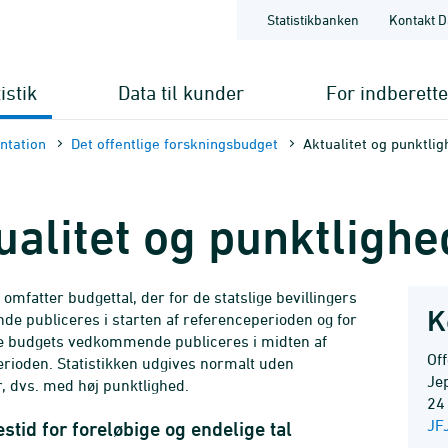
Statistikbanken
Kontakt D
istik
Data til kunder
For indberett
nt­ation
Det offentlige forskningsbudget
Aktualitet og punktli
ualitet og punktlighe
 omfatter budgettal, der for de statslige bevillingers
K
 publiceres i starten af referenceperioden og for
e budgets vedkommende publiceres i midten af
Off
rioden. Statistikken udgives normalt uden
Je
r, dvs. med høj punktlighed.
24
JF
stid for foreløbige og endelige tal