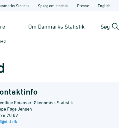
anmarks Statistik
Spørg om statistik
Presse
English
ere
Om Danmarks Statistik
Søg
ghed
d
ontaktinfo
entlige Finanser, Økonomisk Statistik
ppe Føge Jensen
 76 70 09
J@dst.dk