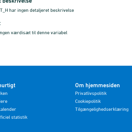
t beskrivelse
H har ingen detaljeret beskrivelse
t
ingen værdisæt til denne variabel
hurtigt
Om hjemmesiden
nken
Privatlivspolitik
iere
Cookiepolitik
kalender
Tilgængelighedserklæring
ficiel statistik