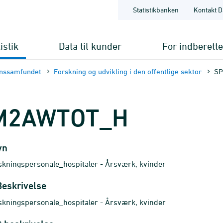
Statistikbanken
Kontakt D
istik
Data til kunder
For indberett
enssamfundet
Forskning og udvikling i den offentlige sektor
S
M2AWTOT_H
vn
skningspersonale_hospitaler - Årsværk, kvinder
Beskrivelse
skningspersonale_hospitaler - Årsværk, kvinder