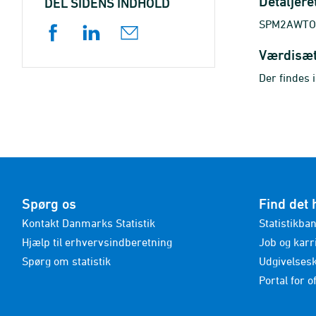
Detaljere
DEL SIDENS INDHOLD
SPM2AWTOT_
Værdisæ
Der findes 
Spørg os
Find det 
Kontakt Danmarks Statistik
Statistikba
Hjælp til erhvervsindberetning
Job og karr
Spørg om statistik
Udgivelses
Portal for of