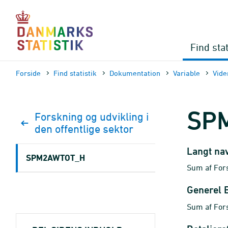
Gå
til
sidens
indhold
Find stat
Forside
Find statistik
Dokumen­tation
Variable
Vid
SP
Forskning og udvikling i
den offentlige sektor
Langt na
SPM2AWTOT_H
Sum af For
Generel 
Sum af For