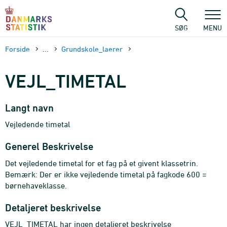
Gå
til
sidens
SØG
MENU
indhold
Forside
...
Grundskole_laerer
VEJL_TIMETAL
Langt navn
Vejledende timetal
Generel Beskrivelse
Det vejledende timetal for et fag på et givent klassetrin.
Bemærk: Der er ikke vejledende timetal på fagkode 600 =
børnehaveklasse.
Detaljeret beskrivelse
VEJL_TIMETAL har ingen detaljeret beskrivelse