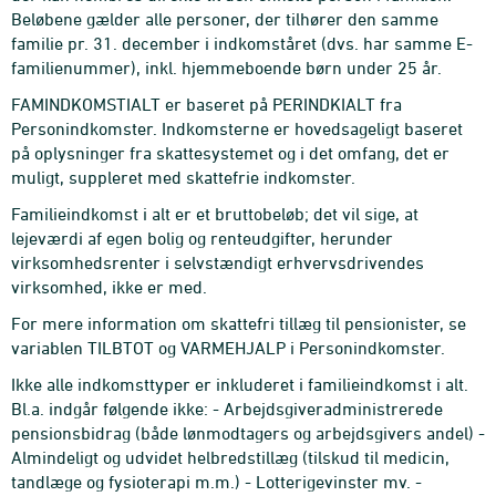
Beløbene gælder alle personer, der tilhører den samme
familie pr. 31. december i indkomståret (dvs. har samme E-
familienummer), inkl. hjemmeboende børn under 25 år.
FAMINDKOMSTIALT er baseret på PERINDKIALT fra
Personindkomster. Indkomsterne er hovedsageligt baseret
på oplysninger fra skattesystemet og i det omfang, det er
muligt, suppleret med skattefrie indkomster.
Familieindkomst i alt er et bruttobeløb; det vil sige, at
lejeværdi af egen bolig og renteudgifter, herunder
virksomhedsrenter i selvstændigt erhvervsdrivendes
virksomhed, ikke er med.
For mere information om skattefri tillæg til pensionister, se
variablen TILBTOT og VARMEHJALP i Personindkomster.
Ikke alle indkomsttyper er inkluderet i familieindkomst i alt.
Bl.a. indgår følgende ikke: - Arbejdsgiveradministrerede
pensionsbidrag (både lønmodtagers og arbejdsgivers andel) -
Almindeligt og udvidet helbredstillæg (tilskud til medicin,
tandlæge og fysioterapi m.m.) - Lotterigevinster mv. -