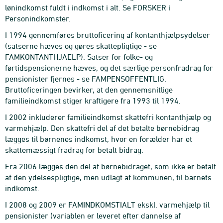
lønindkomst fuldt i indkomst i alt. Se FORSKER i
Personindkomster.
I 1994 gennemføres bruttoficering af kontanthjælpsydelser
(satserne hæves og gøres skattepligtige - se
FAMKONTANTHJAELP). Satser for folke- og
førtidspensionerne hæves, og det særlige personfradrag for
pensionister fjernes - se FAMPENSOFFENTLIG.
Bruttoficeringen bevirker, at den gennemsnitlige
familieindkomst stiger kraftigere fra 1993 til 1994.
I 2002 inkluderer familieindkomst skattefri kontanthjælp og
varmehjælp. Den skattefri del af det betalte børnebidrag
lægges til børnenes indkomst, hvor en forælder har et
skattemæssigt fradrag for betalt bidrag.
Fra 2006 lægges den del af børnebidraget, som ikke er betalt
af den ydelsespligtige, men udlagt af kommunen, til barnets
indkomst.
I 2008 og 2009 er FAMINDKOMSTIALT ekskl. varmehjælp til
pensionister (variablen er leveret efter dannelse af