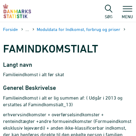
Gå
til
sidens
SØG
MENU
indhold
Forside
...
Moduldata for Indkomst, forbrug og priser
FAMINDKOMSTIALT
Langt navn
Familieindkomst i alt før skat
Generel Beskrivelse
Familieindkomst i alt er lig summen af: ( Udgår i 2013 og
erstattes af Famindkomstialt_13)
erhvervsindkomster + overførselsindkomster +
renteindtægter +andre formueindkomster (Formueindkomst
eksklusiv lejeværdi) + anden ikke-klassificerbar indkomst,
der kan henføres direkte til den enkelte person i familien.