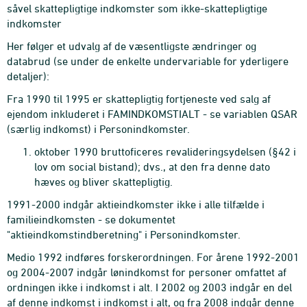
såvel skattepligtige indkomster som ikke-skattepligtige
indkomster
Her følger et udvalg af de væsentligste ændringer og
databrud (se under de enkelte undervariable for yderligere
detaljer):
Fra 1990 til 1995 er skattepligtig fortjeneste ved salg af
ejendom inkluderet i FAMINDKOMSTIALT - se variablen QSAR
(særlig indkomst) i Personindkomster.
oktober 1990 bruttoficeres revalideringsydelsen (§42 i
lov om social bistand); dvs., at den fra denne dato
hæves og bliver skattepligtig.
1991-2000 indgår aktieindkomster ikke i alle tilfælde i
familieindkomsten - se dokumentet
"aktieindkomstindberetning" i Personindkomster.
Medio 1992 indføres forskerordningen. For årene 1992-2001
og 2004-2007 indgår lønindkomst for personer omfattet af
ordningen ikke i indkomst i alt. I 2002 og 2003 indgår en del
af denne indkomst i indkomst i alt, og fra 2008 indgår denne