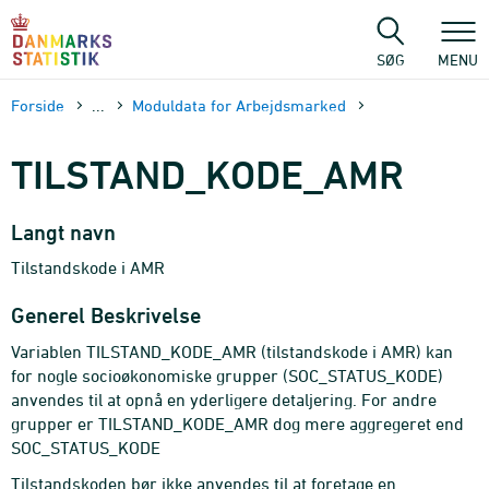
Gå
til
sidens
SØG
MENU
indhold
Forside
...
Moduldata for Arbejdsmarked
TILSTAND_KODE_AMR
Langt navn
Tilstandskode i AMR
Generel Beskrivelse
Variablen TILSTAND_KODE_AMR (tilstandskode i AMR) kan
for nogle socioøkonomiske grupper (SOC_STATUS_KODE)
anvendes til at opnå en yderligere detaljering. For andre
grupper er TILSTAND_KODE_AMR dog mere aggregeret end
SOC_STATUS_KODE
Tilstandskoden bør ikke anvendes til at foretage en