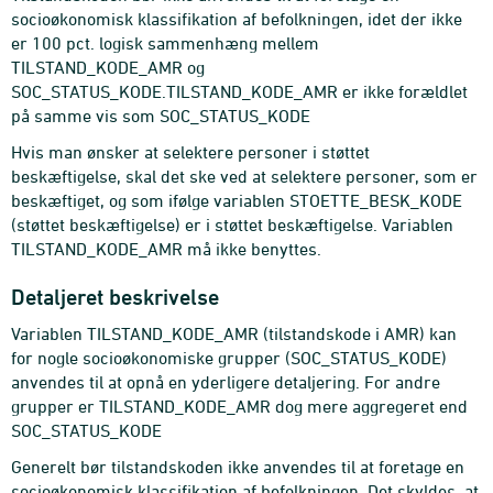
socioøkonomisk klassifikation af befolkningen, idet der ikke
er 100 pct. logisk sammenhæng mellem
TILSTAND_KODE_AMR og
SOC_STATUS_KODE.TILSTAND_KODE_AMR er ikke forældlet
på samme vis som SOC_STATUS_KODE
Hvis man ønsker at selektere personer i støttet
beskæftigelse, skal det ske ved at selektere personer, som er
beskæftiget, og som ifølge variablen STOETTE_BESK_KODE
(støttet beskæftigelse) er i støttet beskæftigelse. Variablen
TILSTAND_KODE_AMR må ikke benyttes.
Detaljeret beskrivelse
Variablen TILSTAND_KODE_AMR (tilstandskode i AMR) kan
for nogle socioøkonomiske grupper (SOC_STATUS_KODE)
anvendes til at opnå en yderligere detaljering. For andre
grupper er TILSTAND_KODE_AMR dog mere aggregeret end
SOC_STATUS_KODE
Generelt bør tilstandskoden ikke anvendes til at foretage en
socioøkonomisk klassifikation af befolkningen. Det skyldes, at