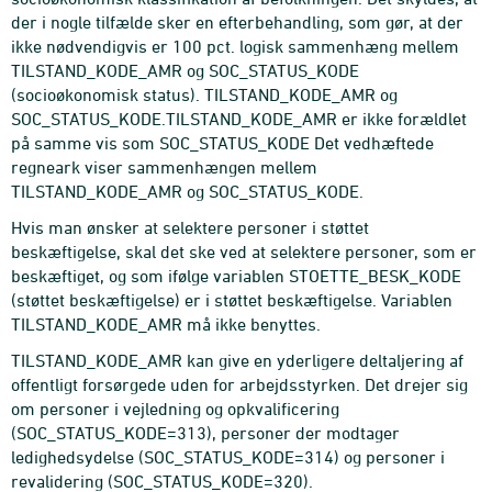
der i nogle tilfælde sker en efterbehandling, som gør, at der
ikke nødvendigvis er 100 pct. logisk sammenhæng mellem
TILSTAND_KODE_AMR og SOC_STATUS_KODE
(socioøkonomisk status). TILSTAND_KODE_AMR og
SOC_STATUS_KODE.TILSTAND_KODE_AMR er ikke forældlet
på samme vis som SOC_STATUS_KODE Det vedhæftede
regneark viser sammenhængen mellem
TILSTAND_KODE_AMR og SOC_STATUS_KODE.
Hvis man ønsker at selektere personer i støttet
beskæftigelse, skal det ske ved at selektere personer, som er
beskæftiget, og som ifølge variablen STOETTE_BESK_KODE
(støttet beskæftigelse) er i støttet beskæftigelse. Variablen
TILSTAND_KODE_AMR må ikke benyttes.
TILSTAND_KODE_AMR kan give en yderligere deltaljering af
offentligt forsørgede uden for arbejdsstyrken. Det drejer sig
om personer i vejledning og opkvalificering
(SOC_STATUS_KODE=313), personer der modtager
ledighedsydelse (SOC_STATUS_KODE=314) og personer i
revalidering (SOC_STATUS_KODE=320).