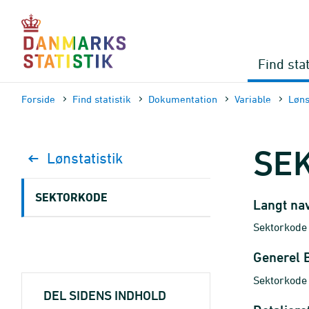
Gå
til
sidens
indhold
Find stat
Forside
Find statistik
Dokumen­tation
Variable
Løns
SE
Lønstatistik
SEKTORKODE
Langt na
Sektorkode
Generel 
Sektorkode
DEL SIDENS INDHOLD