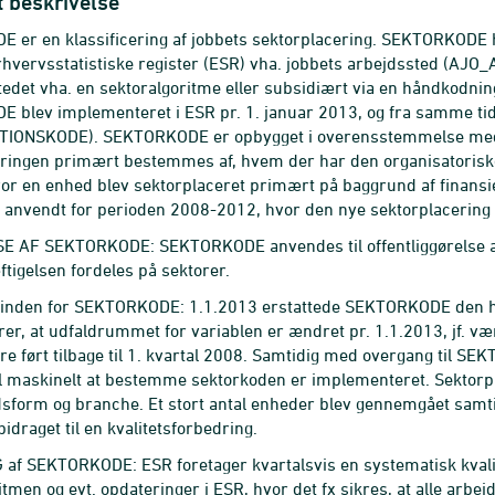
t beskrivelse
er en klassificering af jobbets sektorplacering. SEKTORKODE h
erhvervsstatistiske register (ESR) vha. jobbets arbejdssted (
tedet vha. en sektoralgoritme eller subsidiært via en håndkodning
 blev implementeret i ESR pr. 1. januar 2013, og fra samme ti
IONSKODE). SEKTORKODE er opbygget i overensstemmelse med 
ringen primært bestemmes af, hvem der har den organisatoriske k
hvor en enhed blev sektorplaceret primært på baggrund af finansie
 anvendt for perioden 2008-2012, hvor den nye sektorplacering er
 AF SEKTORKODE: SEKTORKODE anvendes til offentliggørelse af b
tigelsen fordeles på sektorer.
nden for SEKTORKODE: 1.1.2013 erstattede SEKTORKODE den hi
er, at udfaldrummet for variablen er ændret pr. 1.1.2013, jf. v
e ført tilbage til 1. kvartal 2008. Samtidig med overgang til SEK
il maskinelt at bestemme sektorkoden er implementeret. Sektor
sform og branche. Et stort antal enheder blev gennemgået samt
bidraget til en kvalitetsforbedring.
af SEKTORKODE: ESR foretager kvartalsvis en systematisk kvali
itmen og evt. opdateringer i ESR, hvor det fx sikres, at alle a