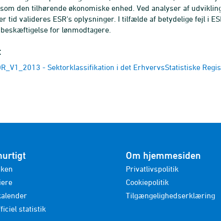
som den tilhørende økonomiske enhed. Ved analyser af udviklingen
r tid valideres ESR's oplysninger. I tilfælde af betydelige fejl i
i beskæftigelse for lønmodtagere.
t
V1_2013 - Sektorklassifikation i det ErhvervsStatistiske Regis
hurtigt
Om hjemmesiden
nken
Privatlivspolitik
iere
Cookiepolitik
kalender
Tilgængelighedserklæring
ficiel statistik