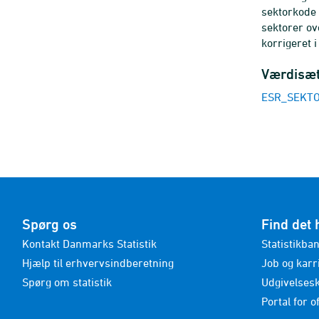
sektorkode 
sektorer ove
korrigeret 
Værdisæ
ESR_SEKTOR_
Spørg os
Find det 
Kontakt Danmarks Statistik
Statistikba
Hjælp til erhvervsindberetning
Job og karr
Spørg om statistik
Udgivelses
Portal for of