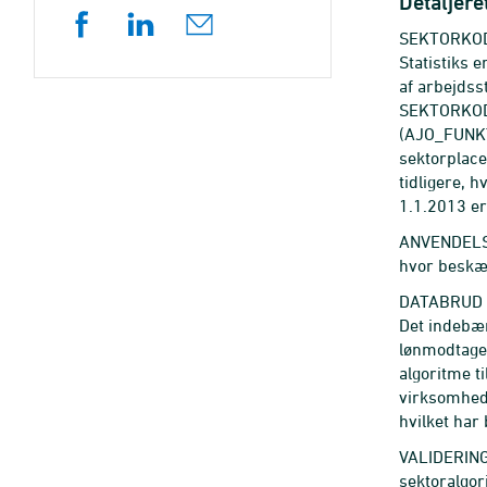
Detaljere
SEKTORKODE 
Statistiks 
af arbejdss
SEKTORKODE
(AJO_FUNKT
sektorplace
tidligere, 
1.1.2013 er
ANVENDELSE
hvor beskæf
DATABRUD i
Det indebær
lønmodtager
algoritme t
virksomhed
hvilket har 
VALIDERING 
sektoralgor