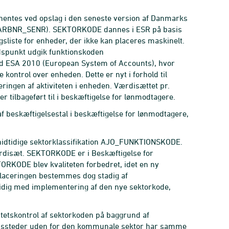
entes ved opslag i den seneste version af Danmarks
AJO_ARBNR_SENR). SEKTORKODE dannes i ESR på basis
sliste for enheder, der ikke kan placeres maskinelt.
dspunkt udgik funktionskoden
ESA 2010 (European System of Accounts), hvor
ontrol over enheden. Dette er nyt i forhold til
ringen af aktiviteten i enheden. Værdisættet pr.
 tilbageført til i beskæftigelse for lønmodtagere.
eskæftigelsestal i beskæftigelse for lønmodtagere,
dtidige sektorklassifikation AJO_FUNKTIONSKODE.
ærdisæt. SEKTORKODE er i Beskæftigelse for
TORKODE blev kvaliteten forbedret, idet en ny
placeringen bestemmes dog stadig af
idig med implementering af den nye sektorkode,
tetskontrol af sektorkoden på baggrund af
rbejdssteder uden for den kommunale sektor har samme