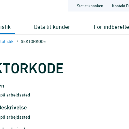
Statistikbanken
Kontakt D
istik
Data til kunder
For indberett
tatistik
SEKTORKODE
KTORKODE
vn
 på arbejdssted
Beskrivelse
 på arbejdssted