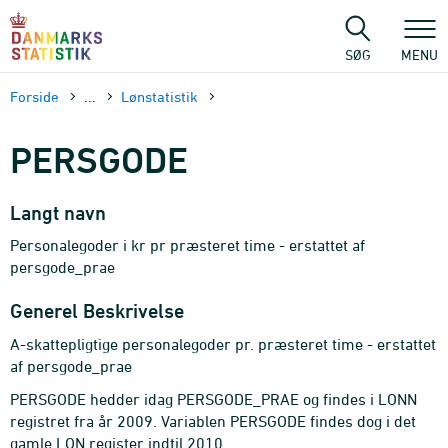
Gå
til
sidens
SØG
MENU
indhold
Forside
...
Lønstatistik
PERSGODE
Langt navn
Personalegoder i kr pr præsteret time - erstattet af
persgode_prae
Generel Beskrivelse
A-skattepligtige personalegoder pr. præsteret time - erstattet
af persgode_prae
PERSGODE hedder idag PERSGODE_PRAE og findes i LONN
registret fra år 2009. Variablen PERSGODE findes dog i det
gamle LON register indtil 2010.