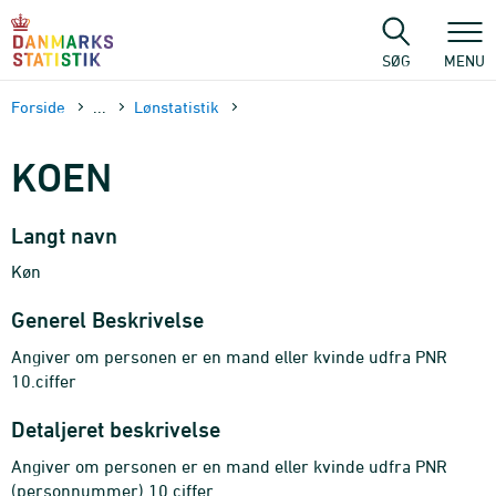
Gå
til
sidens
SØG
MENU
indhold
Forside
...
Lønstatistik
KOEN
Langt navn
Køn
Generel Beskrivelse
Angiver om personen er en mand eller kvinde udfra PNR
10.ciffer
Detaljeret beskrivelse
Angiver om personen er en mand eller kvinde udfra PNR
(personnummer) 10.ciffer