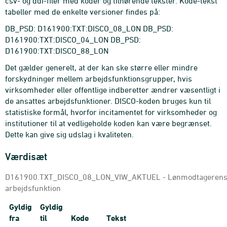
csv- og ddi-filer med koder og tilhørende tekster. Kode-tekst
tabeller med de enkelte versioner findes på:
DB_PSD: D161900:TXT:DISCO_08_LON DB_PSD:
D161900:TXT:DISCO_04_LON DB_PSD:
D161900:TXT:DISCO_88_LON
Det gælder generelt, at der kan ske større eller mindre
forskydninger mellem arbejdsfunktionsgrupper, hvis
virksomheder eller offentlige indberetter ændrer væsentligt i
de ansattes arbejdsfunktioner. DISCO-koden bruges kun til
statistiske formål, hvorfor incitamentet for virksomheder og
institutioner til at vedligeholde koden kan være begrænset.
Dette kan give sig udslag i kvaliteten.
Værdisæt
D161900.TXT_DISCO_08_LON_VIW_AKTUEL - Lønmodtageren
arbejdsfunktion
Gyldig
Gyldig
fra
til
Kode
Tekst