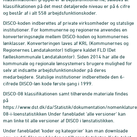
klassifikationen på det mest detaljerede niveau er på 6 cifre
og består af i alt 558 arbejdsfunktionskoder.
DISCO-koden indberettes af private virksomheder og statslige
institutioner. For kommunerne og regionerne anvendes en
konverteringsnøgle mellem DISCO-koden og kommunernes
lønklasser. Konverteringen laves af KRL (Kommunernes og
Regionernes Løndatakontor) tidligere kaldet FLD (Det
fælleskommunale Løndatakontor). Siden 2014 har alle de
kommunale og regionale lønsystemers brugere mulighed for
selv at indsætte arbejdsfunktionskoder på deres
medarbejdere. Statslige institutioner indberettede den 6-
cifrede DISCO-løn kode første gang i 1999.
DISCO-08 klassifikationen samt tilhørende materiale findes
på
https://www.dst.dk/da/Statistik/dokumentation/nomenklature
08-i-loenstatistikken Under fanebladet 'alle versioner' kan
man linke til alle versioner af DISCO i lønstatistikken.
Under fanebladet 'koder og kategorier' kan man downloade