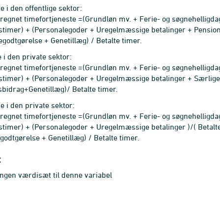
 i den offentlige sektor:
egnet timefortjeneste =(Grundløn mv. + Ferie- og søgnehelligdag
timer) + (Personalegoder + Uregelmæssige betalinger + Pensions
egodtgørelse + Genetillæg) / Betalte timer.
 i den private sektor:
egnet timefortjeneste =(Grundløn mv. + Ferie- og søgnehelligdag
timer) + (Personalegoder + Uregelmæssige betalinger + Særlige f
sbidrag+Genetillæg)/ Betalte timer.
 i den private sektor:
egnet timefortjeneste =(Grundløn mv. + Ferie- og søgnehelligdag
timer) + (Personalegoder + Uregelmæssige betalinger )/( Betalt
egodtgørelse + Genetillæg) / Betalte timer.
t
ingen værdisæt til denne variabel