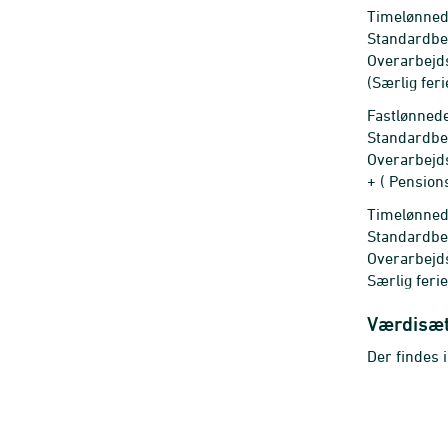
Timelønnede
Standardber
Overarbejds
(Særlig feri
Fastlønnede
Standardber
Overarbejds
+ ( Pension
Timelønnede
Standardber
Overarbejds
Særlig feri
Værdisæ
Der findes 