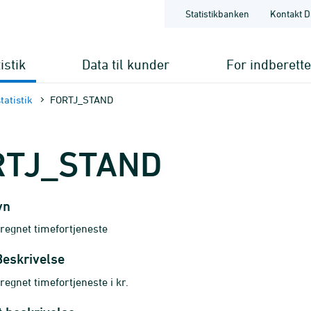
Statistikbanken
Kontakt D
istik
Data til kunder
For indberett
tatistik
FORTJ_STAND
RTJ_STAND
vn
regnet timefortjeneste
Beskrivelse
egnet timefortjeneste i kr.