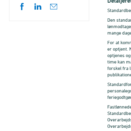
Detaljere
Standardber
Den standar
lønmodtager
mange dage 
For at komm
er optjent.
optjenes og
time kan ma
forskel fra
publikation
Standardfor
personalego
feriegodtgø
Fastlønnede 
Standardber
Overarbejds
Overarbejds