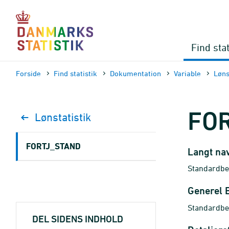
Gå
til
sidens
indhold
Find stat
Forside
Find statistik
Dokumen­tation
Variable
Løns
FO
Lønstatistik
FORTJ_STAND
Langt na
Standardbe
Generel 
Standardber
DEL SIDENS INDHOLD