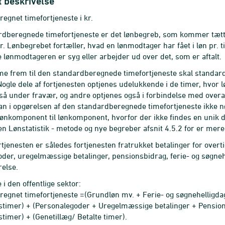
t beskrivelse
egnet timefortjeneste i kr.
dberegnede timefortjeneste er det lønbegreb, som kommer tættes
. Lønbegrebet fortæller, hvad en lønmodtager har fået i løn pr. t
lønmodtageren er syg eller arbejder ud over det, som er aftalt.
e frem til den standardberegnede timefortjeneste skal standardfo
 Nogle dele af fortjenesten optjenes udelukkende i de timer, hv
så under fravær, og andre optjenes også i forbindelse med overar
n i opgørelsen af den standardberegnede timefortjeneste ikke nøj
 lønkomponent til lønkomponent, hvorfor der ikke findes en unik d
en Lønstatistik - metode og nye begreber afsnit 4.5.2 for er mere
tjenesten er således fortjenesten fratrukket betalinger for overt
der, uregelmæssige betalinger, pensionsbidrag, ferie- og søgne
relse.
i den offentlige sektor:
egnet timefortjeneste =(Grundløn mv. + Ferie- og søgnehelligdag
timer) + (Personalegoder + Uregelmæssige betalinger + Pensionsb
timer) + (Genetillæg/ Betalte timer).