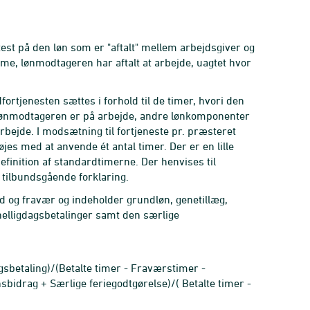
t på den løn som er "aftalt" mellem arbejdsgiver og
ime, lønmodtageren har aftalt at arbejde, uagtet hvor
rtjenesten sættes i forhold til de timer, hvori den
or lønmodtageren er på arbejde, andre lønkomponenter
bejde. I modsætning til fortjeneste pr. præsteret
es med at anvende ét antal timer. Der er en lille
efinition af standardtimerne. Der henvises til
 tilbundsgående forklaring.
id og fravær og indeholder grundløn, genetillæg,
helligdagsbetalinger samt den særlige
sbetaling)/(Betalte timer - Fraværstimer -
idrag + Særlige feriegodtgørelse)/( Betalte timer -