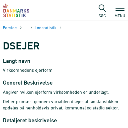
Gå
til
sidens
SØG
MENU
indhold
Forside
...
Lønstatistik
DSEJER
Langt navn
Virksomhedens ejerform
Generel Beskrivelse
Angiver hvilken ejerform virksomheden er underlagt.
Det er primært gennem variablen dsejer at lønstatistikken
opdeles på henholdsvis privat, kommunal og statlig sektor.
Detaljeret beskrivelse