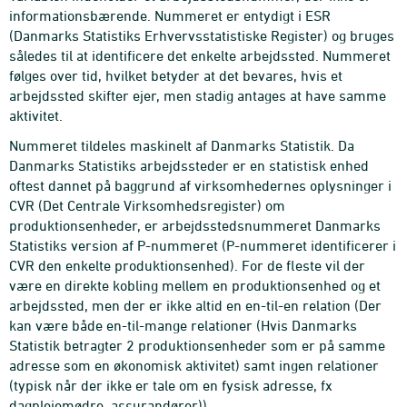
informationsbærende. Nummeret er entydigt i ESR
(Danmarks Statistiks Erhvervsstatistiske Register) og bruges
således til at identificere det enkelte arbejdssted. Nummeret
følges over tid, hvilket betyder at det bevares, hvis et
arbejdssted skifter ejer, men stadig antages at have samme
aktivitet.
Nummeret tildeles maskinelt af Danmarks Statistik. Da
Danmarks Statistiks arbejdssteder er en statistisk enhed
oftest dannet på baggrund af virksomhedernes oplysninger i
CVR (Det Centrale Virksomhedsregister) om
produktionsenheder, er arbejdsstedsnummeret Danmarks
Statistiks version af P-nummeret (P-nummeret identificerer i
CVR den enkelte produktionsenhed). For de fleste vil der
være en direkte kobling mellem en produktionsenhed og et
arbejdssted, men der er ikke altid en en-til-en relation (Der
kan være både en-til-mange relationer (Hvis Danmarks
Statistik betragter 2 produktionsenheder som er på samme
adresse som en økonomisk aktivitet) samt ingen relationer
(typisk når der ikke er tale om en fysisk adresse, fx
dagplejemødre, assurandører)).