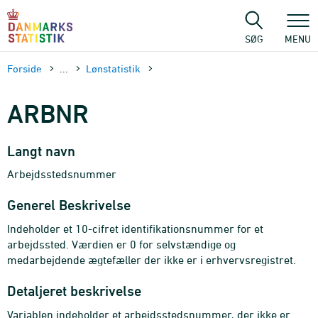
Gå
til
sidens
SØG
MENU
indhold
Forside
...
Lønstatistik
ARBNR
Langt navn
Arbejdsstedsnummer
Generel Beskrivelse
Indeholder et 10-cifret identifikationsnummer for et
arbejdssted. Værdien er 0 for selvstændige og
medarbejdende ægtefæller der ikke er i erhvervsregistret.
Detaljeret beskrivelse
Variablen indeholder et arbejdsstedsnummer, der ikke er