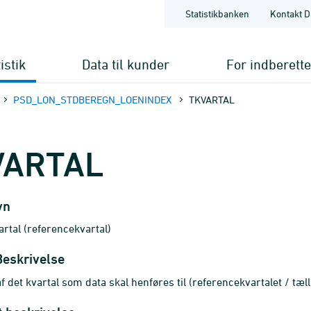
Statistikbanken
Kontakt D
istik
Data til kunder
For indberett
PSD_LON_STDBEREGN_LOENINDEX
TKVARTAL
VARTAL
vn
artal (referencekvartal)
Beskrivelse
f det kvartal som data skal henføres til (referencekvartalet / tæll