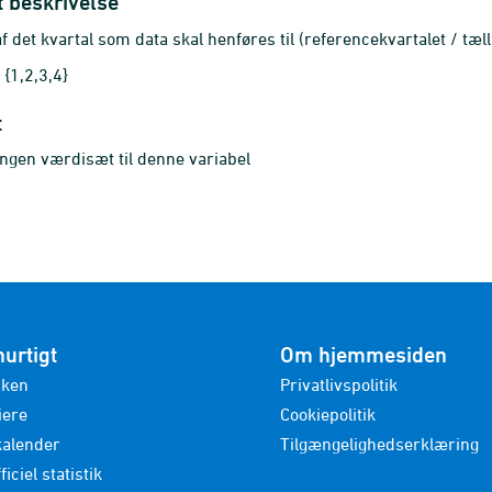
t beskrivelse
 det kvartal som data skal henføres til (referencekvartalet / tæll
{1,2,3,4}
t
ingen værdisæt til denne variabel
hurtigt
Om hjemmesiden
nken
Privatlivspolitik
iere
Cookiepolitik
kalender
Tilgængelighedserklæring
ficiel statistik