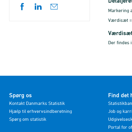
Detaljere
Markering af
Værdisæt = 
Værdisæ
Der findes 
Spørg os
Find det 
Kontakt Danmarks Statistik
Statistikba
Hjælp til erhvervsindberetning
Job og karr
Spørg om statistik
Udgivelses
Portal for of