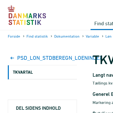
Gå
til
sidens
indhold
Find stat
Forside
Find statistik
Dokumen­tation
Variable
Løn
TK
PSD_LON_STDBEREGN_LOENINDEX
TKVARTAL
Langt na
Tællings kv
Generel 
Markering a
DEL SIDENS INDHOLD