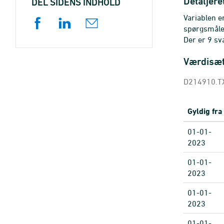
Detaljere
DEL SIDENS INDHOLD
Variablen e
spørgsmåle
Der er 9 sv
Værdisæ
D214910.TX
Gyldig fra
01-01-
2023
01-01-
2023
01-01-
2023
01-01-