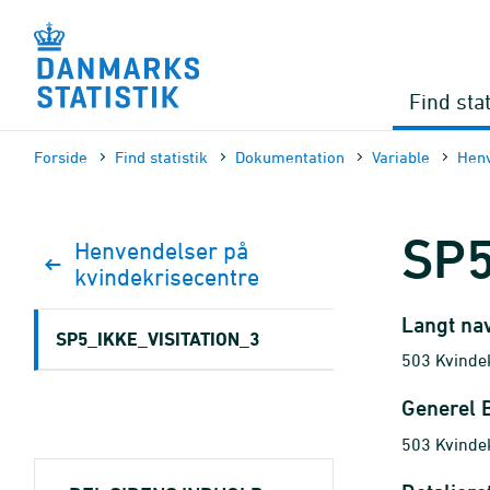
Gå
til
sidens
indhold
Find stat
Forside
Find statistik
Dokumen­tation
Variable
Henv
SP5
Henvendelser på
kvindekrisecentre
Langt na
SP5_IKKE_VISITATION_3
503 Kvindek
Generel 
503 Kvindek