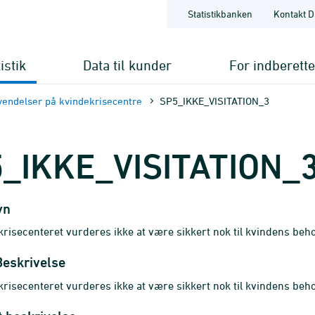
Statistikbanken
Kontakt D
istik
Data til kunder
For indberett
endelser på kvindekrisecentre
SP5_IKKE_VISITATION_3
_IKKE_VISITATION_
vn
risecenteret vurderes ikke at være sikkert nok til kvindens beh
Beskrivelse
risecenteret vurderes ikke at være sikkert nok til kvindens beh