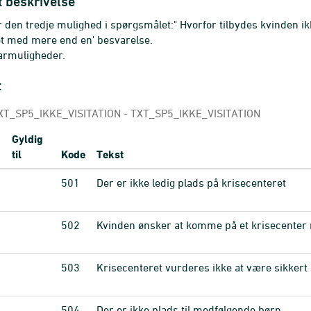
t beskrivelse
r den tredje mulighed i spørgsmålet:" Hvorfor tilbydes kvinden ik
t med mere end en' besvarelse.
armuligheder.
t
T_SP5_IKKE_VISITATION - TXT_SP5_IKKE_VISITATION
Gyldig
til
Kode
Tekst
501
Der er ikke ledig plads på krisecenteret
502
Kvinden ønsker at komme på et krisecenter
503
Krisecenteret vurderes ikke at være sikkert 
504
Der er ikke plads til medfølgende børn