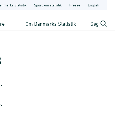
anmarks Statistik
Spørg om statistik
Presse
English
ere
Om Danmarks Statistik
Søg
3
ov
ov