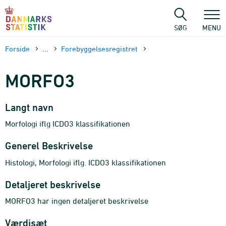
Gå
til
sidens
SØG
MENU
indhold
Forside
...
Forebyggelsesregistret
MORFO3
Langt navn
Morfologi iflg ICDO3 klassifikationen
Generel Beskrivelse
Histologi, Morfologi iflg. ICDO3 klassifikationen
Detaljeret beskrivelse
MORFO3 har ingen detaljeret beskrivelse
Værdisæt