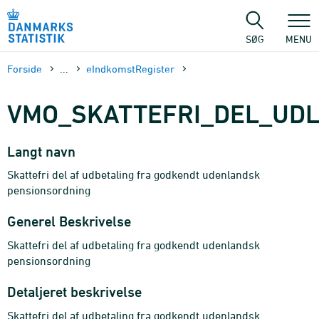
Gå
til
sidens
SØG
MENU
indhold
Forside
...
eIndkomstRegister
VMO_SKATTEFRI_DEL_UD
Langt navn
Skattefri del af udbetaling fra godkendt udenlandsk
pensionsordning
Generel Beskrivelse
Skattefri del af udbetaling fra godkendt udenlandsk
pensionsordning
Detaljeret beskrivelse
Skattefri del af udbetaling fra godkendt udenlandsk